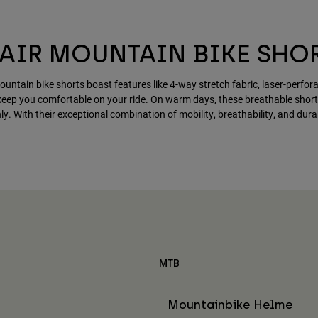
XAIR MOUNTAIN BIKE SHO
ountain bike shorts boast features like 4-way stretch fabric, laser-perfo
keep you comfortable on your ride. On warm days, these breathable short
y. With their exceptional combination of mobility, breathability, and durabi
MTB
Mountainbike Helme