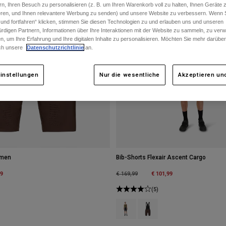
rn, Ihren Besuch zu personalisieren (z. B. um Ihren Warenkorb voll zu halten, Ihnen Geräte z
ieren, und Ihnen relevantere Werbung zu senden) und unsere Website zu verbessern. Wenn S
 und fortfahren“ klicken, stimmen Sie diesen Technologien zu und erlauben uns und unseren
rdigen Partnern, Informationen über Ihre Interaktionen mit der Website zu sammeln, zu ve
n, um Ihre Erfahrung und Ihre digitalen Inhalte zu personalisieren. Möchten Sie mehr darübe
ch unsere
Datenschutzrichtlinie
an.
instellungen
Nur die wesentliche
Akzeptieren und
amen
Bib-Shorts Flexair Ascent Cargo
m
99
Price reduced from
to
€ 101,99
€ 169,99
(5)
Product swatch type of Schwarz.
Product swatch type of Kak