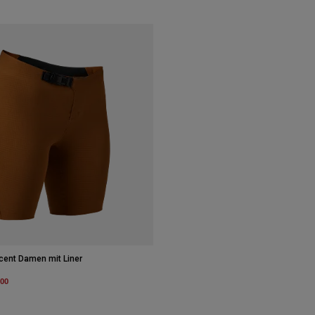
scent Damen mit Liner
m
,00