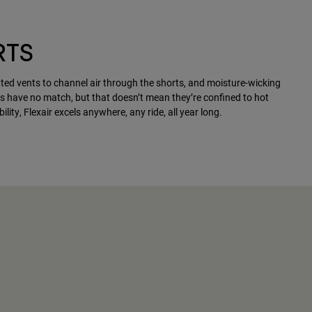
RTS
rated vents to channel air through the shorts, and moisture-wicking
s have no match, but that doesn’t mean they’re confined to hot
lity, Flexair excels anywhere, any ride, all year long.