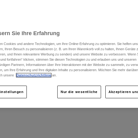
ern Sie Ihre Erfahrung
n Cookies und andere Technologien, um Ihre Online-Erfahrung zu optimieren. Sie helfen uns
rn, Ihren Besuch zu personalisieren (z. B. um Ihren Warenkorb voll zu halten, Ihnen Geräte z
ieren, und Ihnen relevantere Werbung zu senden) und unsere Website zu verbessern. Wenn S
 und fortfahren“ klicken, stimmen Sie diesen Technologien zu und erlauben uns und unseren
rdigen Partnern, Informationen über Ihre Interaktionen mit der Website zu sammeln, zu ve
n, um Ihre Erfahrung und Ihre digitalen Inhalte zu personalisieren. Möchten Sie mehr darübe
ch unsere
Datenschutzrichtlinie
an.
instellungen
Nur die wesentliche
Akzeptieren und
ose
Flexair Vision Limited Edition Hose
m
,99
€ 229,99
type of Blaues Juwel.
swatch type of Weiß.