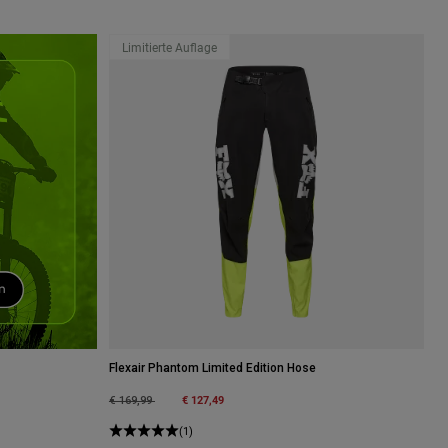
Limitierte Auflage
Flexair Phantom Limited Edition Hose
Price reduced from
to
€ 127,49
€ 169,99
(1)