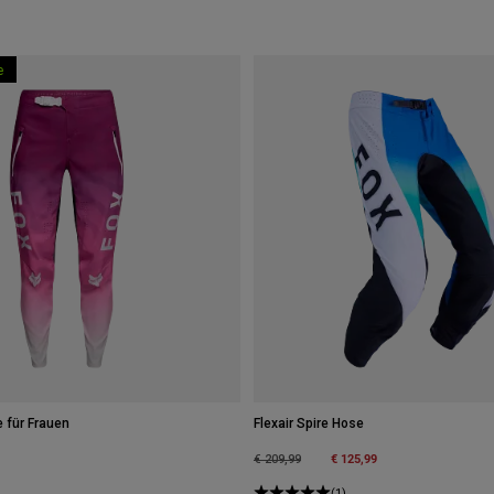
e
e für Frauen
Flexair Spire Hose
Price reduced from
to
€ 125,99
€ 209,99
(1)