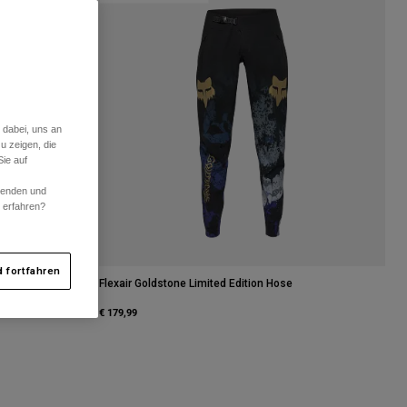
 dabei, uns an
u zeigen, die
ie auf
rwenden und
r erfahren?
 fortfahren
Flexair Goldstone Limited Edition Hose
€ 179,99