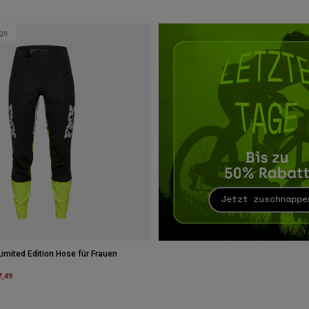
age
imited Edition Hose für Frauen
m
7,49