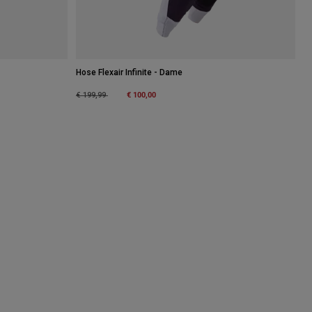
Hose Flexair Infinite - Dame
Price reduced from
to
€ 100,00
€ 199,99