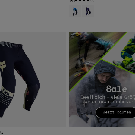
Product swatch type of Aqua Blau.
Product swatch type of Flied
nts