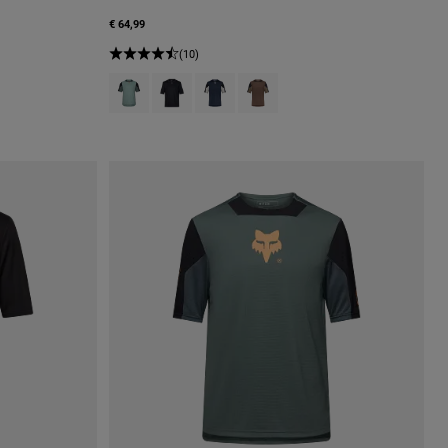
€ 64,99
(10)
Product swatch type of Arctic Blue.
Product swatch type of Schwarz.
Product swatch type of Galaxy Blue.
Product swatch type of Purple Du