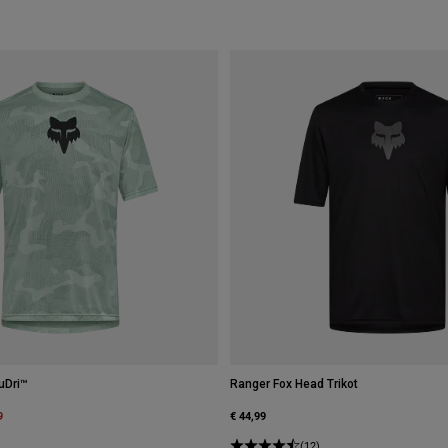
uDri™
Ranger Fox Head Trikot
m
9
€ 44,99
(12)