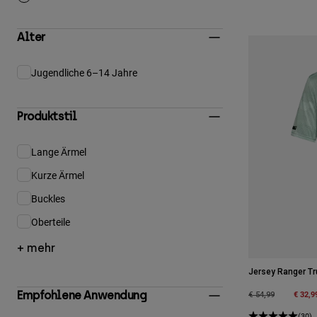
Alter
Jugendliche 6–14 Jahre
Eingrenzen nach Alter: Jugendliche 6–14 Jahre
Produktstil
Lange Ärmel
Eingrenzen nach Produktstil: Lange Ärmel
Kurze Ärmel
Eingrenzen nach Produktstil: Kurze Ärmel
Buckles
Eingrenzen nach Produktstil: Buckles
Oberteile
Eingrenzen nach Produktstil: Oberteile
+ mehr
Jersey Ranger Tr
Price reduced fro
to
€ 32,9
Empfohlene Anwendung
€ 54,99
(30)