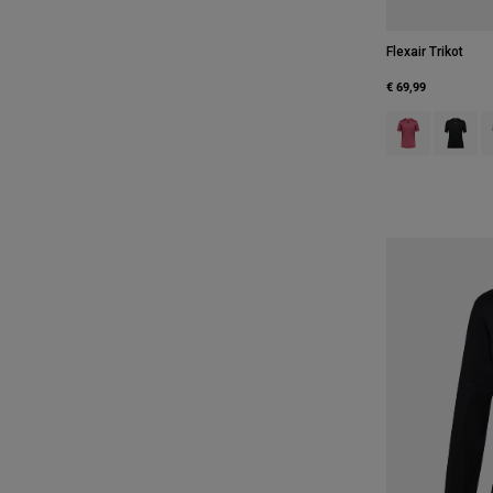
Flexair Trikot
€ 69,99
Product swatch 
Product 
P