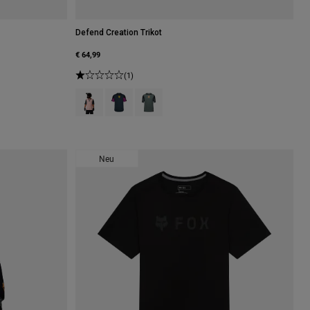
Defend Creation Trikot
€ 64,99
(1)
warz.
of Kreideweiß.
h type of Dunkles Schattengrau.
Product swatch type of Rosarot.
Product swatch type of Galaxy Blue.
Product swatch type of Salbei Grün.
Neu