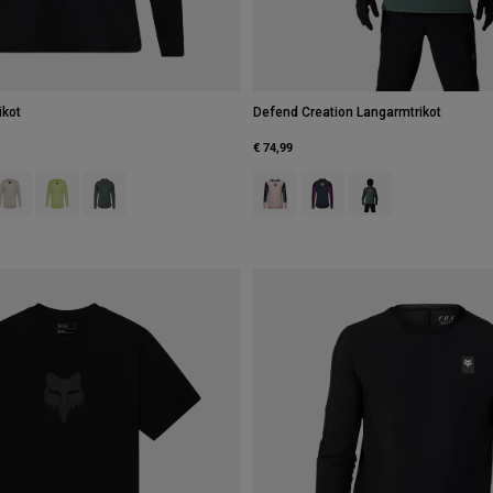
ikot
Defend Creation Langarmtrikot
€ 74,99
type of Berry.
swatch type of Schwarz.
roduct swatch type of Kreideweiß.
Product swatch type of Limonengrün.
Product swatch type of Salbei Grün.
Product swatch type of Rosarot.
Product swatch type of Gala
Product swatch type 