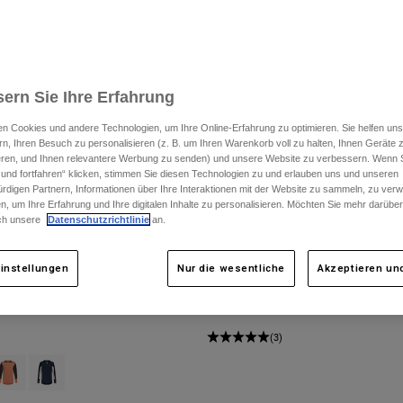
ern Sie Ihre Erfahrung
n Cookies und andere Technologien, um Ihre Online-Erfahrung zu optimieren. Sie helfen uns
rn, Ihren Besuch zu personalisieren (z. B. um Ihren Warenkorb voll zu halten, Ihnen Geräte z
ieren, und Ihnen relevantere Werbung zu senden) und unsere Website zu verbessern. Wenn S
 und fortfahren“ klicken, stimmen Sie diesen Technologien zu und erlauben uns und unseren
rdigen Partnern, Informationen über Ihre Interaktionen mit der Website zu sammeln, zu ve
n, um Ihre Erfahrung und Ihre digitalen Inhalte zu personalisieren. Möchten Sie mehr darübe
ch unsere
Datenschutzrichtlinie
an.
instellungen
Nur die wesentliche
Akzeptieren und
 Defend
Jersey Flexair Withered
m
9
Price reduced from
to
€ 35,00
€ 69,99
(3)
type of Arctic Blue.
swatch type of Schwarz.
roduct swatch type of Coral.
Product swatch type of Galaxy Blue.