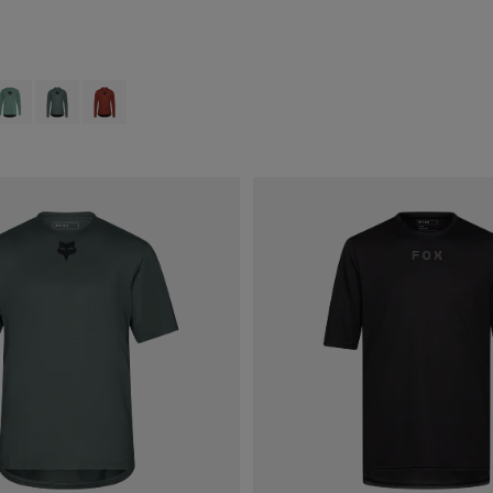
 type of Schwarz.
swatch type of Dunkles Kastanienbraun.
roduct swatch type of Tannengrün.
Product swatch type of Salbei Grün.
Product swatch type of Amber Scarlet.