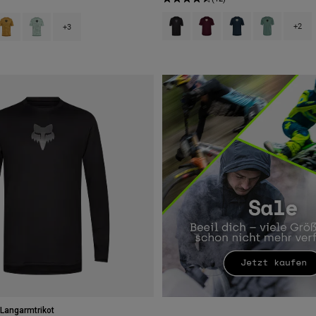
Product swatch type of Schwarz.
Product swatch type of Dun
Product swatch type 
Product swatc
type of Berry.
swatch type of Schwarz.
roduct swatch type of Bronze.
Product swatch type of Frostblau.
+2
+3
Langarmtrikot