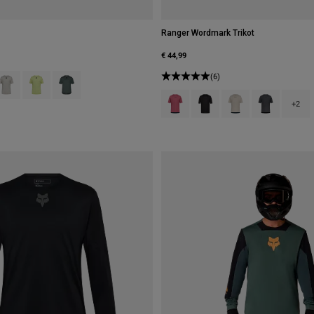
Ranger Wordmark Trikot
€ 44,99
type of Berry.
swatch type of Schwarz.
roduct swatch type of Kreideweiß.
Product swatch type of Limonengrün.
Product swatch type of Salbei Grün.
(6)
Product swatch type of Berry.
Product swatch type of Sch
Product swatch type 
Product swatc
+2