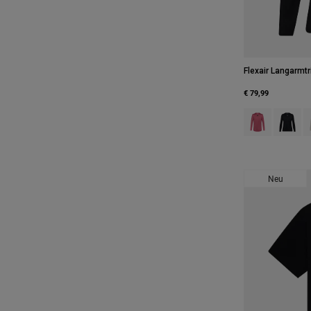
Flexair Langarmtr
€ 79,99
Product swatch 
Product 
P
Neu