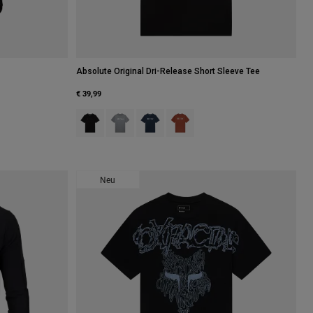
Absolute Original Dri-Release Short Sleeve Tee
€ 39,99
xy Blue.
of Salbei Grün.
Product swatch type of Schwarz.
Product swatch type of Heidekraut Graphitgrau
Product swatch type of Mitternachtsblau
Product swatch type of Amber Sca
Neu