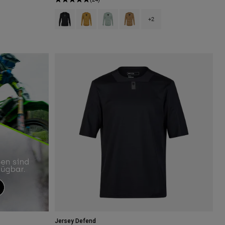
kles Kastanienbraun.
of Galaxy Blue.
h type of Tannengrün.
Product swatch type of Schwarz.
Product swatch type of Bronze.
Product swatch type of Frostblau.
Product swatch type of Muskatn
+2
Jersey Defend