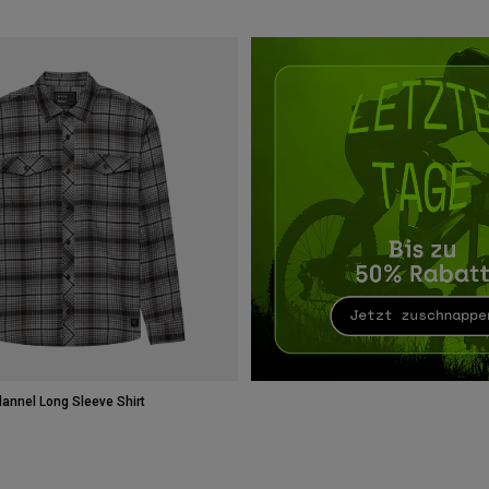
Flannel Long Sleeve Shirt
type of Stahlgrau.
swatch type of Amber Scarlet.