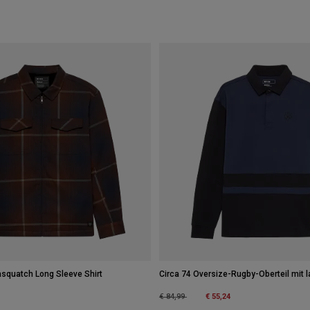
Sasquatch Long Sleeve Shirt
Circa 74 Oversize-Rugby-Oberteil mit 
Price reduced from
to
€ 55,24
€ 84,99