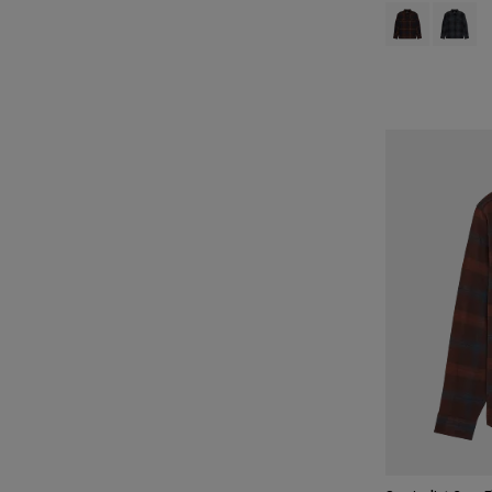
Product swatch
Product 