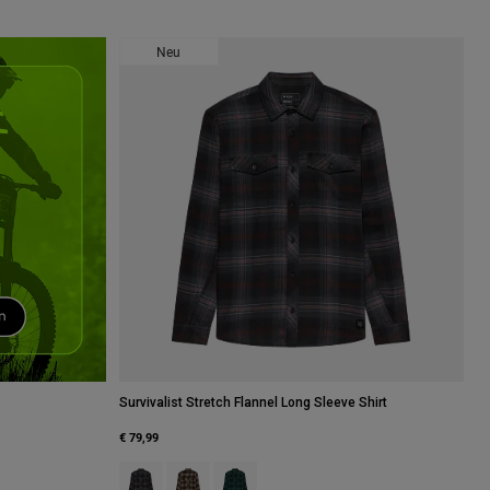
Neu
Survivalist Stretch Flannel Long Sleeve Shirt
€ 79,99
Product swatch type of Schwarz.
Product swatch type of Braun Zucker.
Product swatch type of Deep Fern.