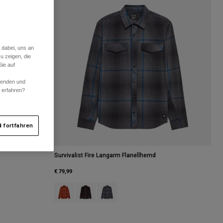
 dabei, uns an
u zeigen, die
ie auf
rwenden und
r erfahren?
 fortfahren
Survivalist Fire Langarm Flanellhemd
€ 79,99
Product swatch type of Cognac Grün.
Product swatch type of Dunkelbraun.
Product swatch type of Dunkles Schatte
tbraun.