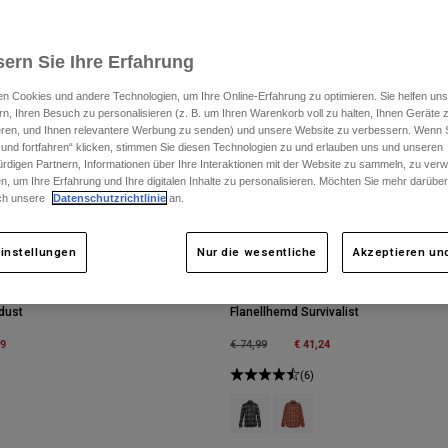
ern Sie Ihre Erfahrung
n Cookies und andere Technologien, um Ihre Online-Erfahrung zu optimieren. Sie helfen uns
rn, Ihren Besuch zu personalisieren (z. B. um Ihren Warenkorb voll zu halten, Ihnen Geräte z
ieren, und Ihnen relevantere Werbung zu senden) und unsere Website zu verbessern. Wenn S
 und fortfahren“ klicken, stimmen Sie diesen Technologien zu und erlauben uns und unseren
rdigen Partnern, Informationen über Ihre Interaktionen mit der Website zu sammeln, zu ve
n, um Ihre Erfahrung und Ihre digitalen Inhalte zu personalisieren. Möchten Sie mehr darübe
ch unsere
Datenschutzrichtlinie
an.
instellungen
Nur die wesentliche
Akzeptieren und
ldust
Flanellhemd Survivalist
m
49
Price reduced from
to
€ 41,24
€ 74,99
(6)
Product swatch type of Schwarz.
Product swatch type of Ros