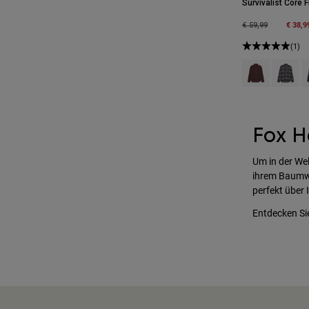
Survivalist Core
Price reduced fro
to
€ 38,9
€ 59,99
(1)
Product swatch
Product 
P
Fox H
Um in der Wel
ihrem Baumwo
perfekt über 
Entdecken Si