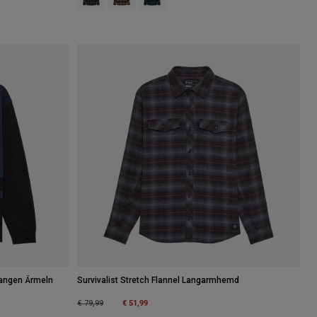
langen Ärmeln
Survivalist Stretch Flannel Langarmhemd
Price reduced from
to
€ 51,99
€ 79,99