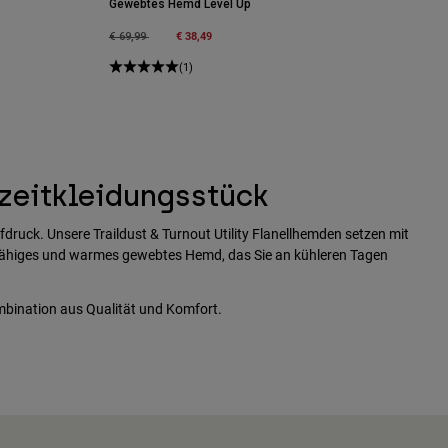
Gewebtes Hemd Level Up
Price reduced from
to
€ 38,49
€ 69,99
(1)
zeitkleidungsstück
druck. Unsere Traildust & Turnout Utility Flanellhemden setzen mit
erfähiges und warmes gewebtes Hemd, das Sie an kühleren Tagen
mbination aus Qualität und Komfort.