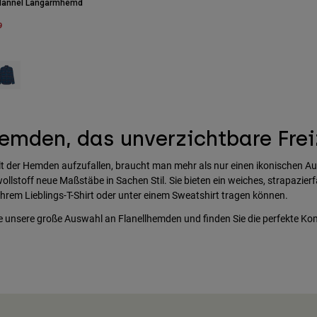
 Flannel Langarmhemd
m
9
 type of Dunkelbraun.
swatch type of Dunkles Schattengrau.
roduct swatch type of Mitternachtsblau.
emden, das unverzichtbare Frei
t der Hemden aufzufallen, braucht man mehr als nur einen ikonischen Auf
llstoff neue Maßstäbe in Sachen Stil. Sie bieten ein weiches, strapazi
Ihrem Lieblings-T-Shirt oder unter einem Sweatshirt tragen können.
e unsere große Auswahl an Flanellhemden und finden Sie die perfekte Ko