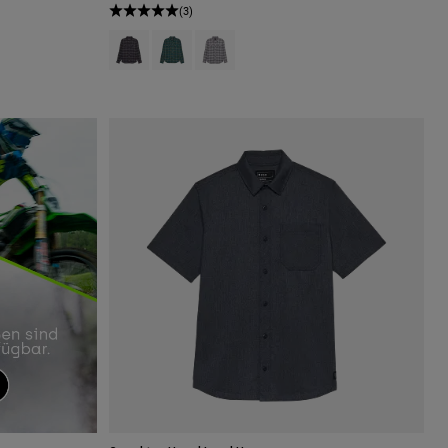
(3)
Product swatch type of Schwarz.
Product swatch type of Dunkel Salbei Grün.
Product swatch type of Hellgrau.