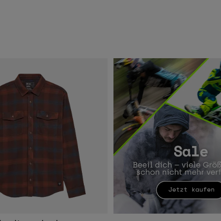
 type of Dunkelbraun.
swatch type of Dunkles Schattengrau.