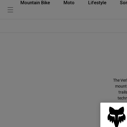
Mountain Bike
Moto
Lifestyle
So
The Verb
mounta
trail
techn
Europe’
an