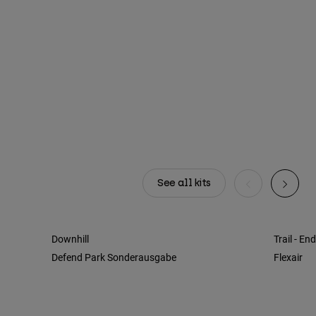
See all kits
Downhill
Trail - En
Defend Park Sonderausgabe
Flexair