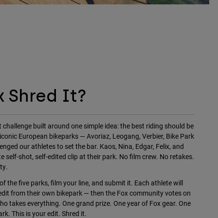
x Shred It?
 challenge built around one simple idea: the best riding should be
 iconic European bikeparks — Avoriaz, Leogang, Verbier, Bike Park
nged our athletes to set the bar. Kaos, Nina, Edgar, Felix, and
self-shot, self-edited clip at their park. No film crew. No retakes.
ty.
f the five parks, film your line, and submit it. Each athlete will
dit from their own bikepark — then the Fox community votes on
ho takes everything. One grand prize. One year of Fox gear. One
rk. This is your edit. Shred it.