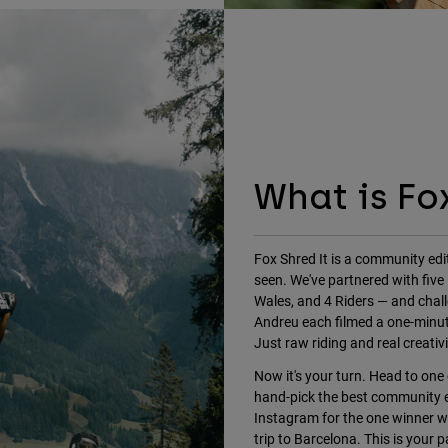
What is Fo
Fox Shred It is a community edit
seen. We've partnered with five
Wales, and 4 Riders — and challe
Andreu each filmed a one-minute 
Just raw riding and real creativi
Now it's your turn. Head to one o
hand-pick the best community e
Instagram for the one winner w
trip to Barcelona. This is your pa