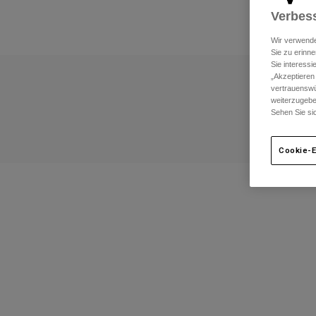
Verbess
Wir verwende
Sie zu erinne
Sie interess
„Akzeptieren
vertrauenswü
weiterzugebe
Sehen Sie si
Cookie-E