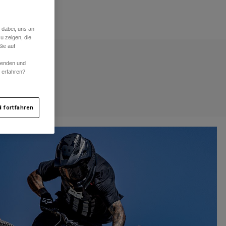
 dabei, uns an
u zeigen, die
ie auf
rwenden und
r erfahren?
 fortfahren