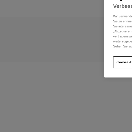
Verbess
Wir verwende
Sie zu erinne
Sie interess
„Akzeptieren
vertrauenswü
weiterzugebe
Sehen Sie si
Cookie-E