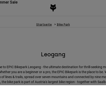
mmer Sale
Startseite
Bike Park
Leogang
 to EPIC Bikepark Leogang - the ultimate destination for thrill-seeking 
Whether you are a beginner or a pro, the EPIC Bikepark is the place to be. 
of lines & trails, spread over seven mountains and connected by nine m
ts, the bike park is part of Austria's largest bike region - together with Saal
Hinterglemm and Fieberbrunn.