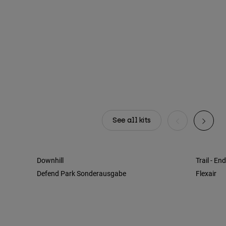
See all kits
Downhill
Trail - En
Defend Park Sonderausgabe
Flexair