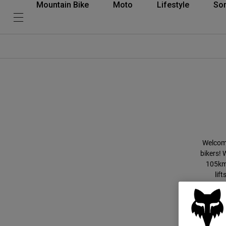
Mountain Bike
Moto
Lifestyle
So
Welcome
bikers! 
105km 
lif