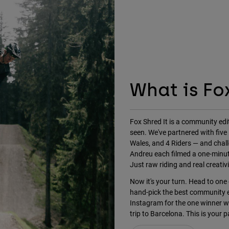
What is Fo
Fox Shred It is a community edit
seen. We've partnered with five
Wales, and 4 Riders — and challe
Andreu each filmed a one-minute 
Just raw riding and real creativi
Now it's your turn. Head to one o
hand-pick the best community e
Instagram for the one winner w
trip to Barcelona. This is your pa