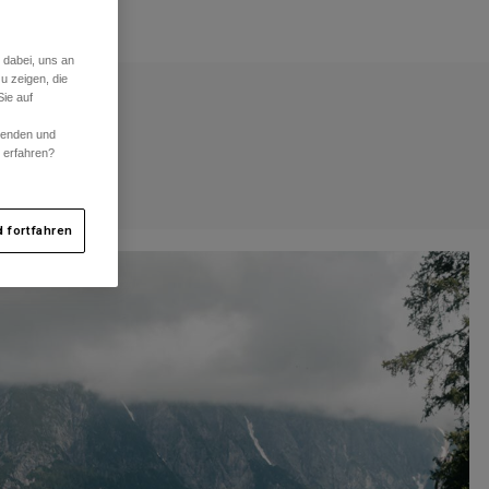
 dabei, uns an
u zeigen, die
ie auf
rwenden und
r erfahren?
 fortfahren