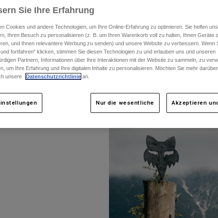
ern Sie Ihre Erfahrung
n Cookies und andere Technologien, um Ihre Online-Erfahrung zu optimieren. Sie helfen uns
rn, Ihren Besuch zu personalisieren (z. B. um Ihren Warenkorb voll zu halten, Ihnen Geräte z
ieren, und Ihnen relevantere Werbung zu senden) und unsere Website zu verbessern. Wenn S
 und fortfahren“ klicken, stimmen Sie diesen Technologien zu und erlauben uns und unseren
rdigen Partnern, Informationen über Ihre Interaktionen mit der Website zu sammeln, zu ve
Hit the Park Dates
|
Fox Shred It.
n, um Ihre Erfahrung und Ihre digitalen Inhalte zu personalisieren. Möchten Sie mehr darübe
ch unsere
Datenschutzrichtlinie
an.
instellungen
Nur die wesentliche
Akzeptieren und