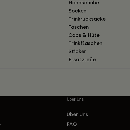
Handschuhe
Socken
Trinkrucksäcke
Taschen
Caps & Hüte
Trinkflaschen
Sticker
Ersatzteile
Über Uns
Über Uns
FAQ
e