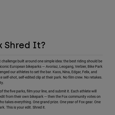
x Shred It?
 challenge built around one simple idea: the best riding should be
 iconic European bikeparks — Avoriaz, Leogang, Verbier, Bike Park
nged our athletes to set the bar. Kaos, Nina, Edgar, Felix, and
self-shot, self-edited clip at their park. No film crew. No retakes.
ty.
f the five parks, film your line, and submit it. Each athlete will
dit from their own bikepark — then the Fox community votes on
ho takes everything. One grand prize. One year of Fox gear. One
rk. This is your edit. Shred it.