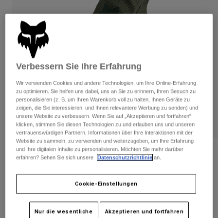
Hosen
Guards
Hosen
Hemden
Hosen
Brillen
Alle anzeigen
Handschuhe
Socken
Kurze Hosen
Alle anzeigen
Jacken
Verbessern Sie Ihre Erfahrung
Jacken
Damen
Protektoren
Wir verwenden Cookies und andere Technologien, um Ihre Online-Erfahrung
T-Shirts & Tops
Handschuhe
zu optimieren. Sie helfen uns dabei, uns an Sie zu erinnern, Ihren Besuch zu
Moto
personalisieren (z. B. um Ihren Warenkorb voll zu halten, Ihnen Geräte zu
Brillen
Hoodies und Pullover
zeigen, die Sie interessieren, und Ihnen relevantere Werbung zu senden) und
Protektoren
Helme
unsere Website zu verbessern. Wenn Sie auf „Akzeptieren und fortfahren“
Jacken
klicken, stimmen Sie diesen Technologien zu und erlauben uns und unseren
Socken
Jerseys
vertrauenswürdigen Partnern, Informationen über Ihre Interaktionen mit der
Hosen
Brillen
Website zu sammeln, zu verwenden und weiterzugeben, um Ihre Erfahrung
Hosen
und Ihre digitalen Inhalte zu personalisieren. Möchten Sie mehr darüber
Taschen & Zubehör
Shirts
Bewertungen
erfahren? Sehen Sie sich unsere
Datenschutzrichtlinie
an.
Stiefel
Socken
Alle anzeigen
Youth Ranger Handschuhe
Spare parts
Guards
Cookie-Einstellungen
Zubehör
Handschuhe
Artikelnr.
33614-373-YS
Kinder
Brillen
Ersatzteile
Nur die wesentliche
Akzeptieren und fortfahren
€ 27,99