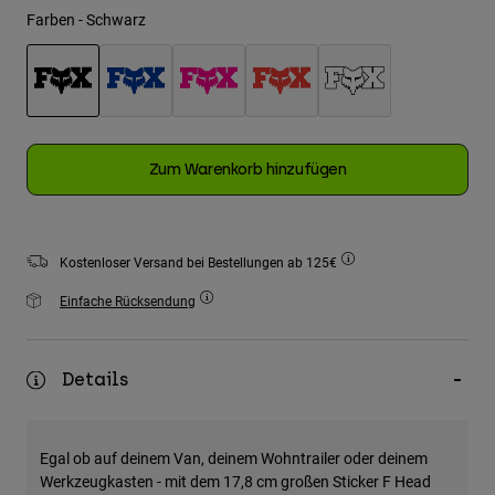
Jacken
Moto entdecken
Farben -
Schwarz
T-shirts
Socken
Hoodies und Pullover
Alle anzeigen
Product Help
Alle anzeigen
MTB entdecken
ausgewählt
Motorradausrüstung Ratgeber
Freizeitkleidung
Product Help
Zum Warenkorb hinzufügen
Zubehör
Helm-Pflegeanleitung
MTB Ratgeber
Tops
Stiefel-Pflegeanleitung
Hüte & Mützen
Hoodies und Pullover
Helm-Pflegeanleitung
Kostenloser Versand bei Bestellungen ab 125€
Taschen & Rucksäcke
Jacken
Socken
Einfache Rücksendung
Hosen
Stickers
Kurze Hosen
Sonstiges Zubehör
Details
Badehosen
Alle anzeigen
Alle anzeigen
Egal ob auf deinem Van, deinem Wohntrailer oder deinem
Werkzeugkasten - mit dem 17,8 cm großen Sticker F Head