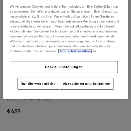
Hosen
Guards
Wir verwenden Cookies und andere Technologien, um Ihre Online-Erfahrung
Hosen
Hemden
zu optimieren. Sie helfen uns dabei, uns an Sie zu erinnern, Ihren Besuch zu
Hosen
Brillen
personalisieren (z. B. um Ihren Warenkorb voll zu halten, Ihnen Geräte zu
Alle anzeigen
Handschuhe
zeigen, die Sie interessieren, und Ihnen relevantere Werbung zu senden) und
Socken
unsere Website zu verbessern. Wenn Sie auf „Akzeptieren und fortfahren“
Kurze Hosen
klicken, stimmen Sie diesen Technologien zu und erlauben uns und unseren
Alle anzeigen
Jacken
vertrauenswürdigen Partnern, Informationen über Ihre Interaktionen mit der
Jacken
Website zu sammeln, zu verwenden und weiterzugeben, um Ihre Erfahrung
Damen
und Ihre digitalen Inhalte zu personalisieren. Möchten Sie mehr darüber
Protektoren
erfahren? Sehen Sie sich unsere
Datenschutzrichtlinie
an.
T-Shirts & Tops
Handschuhe
Moto
Brillen
Hoodies und Pullover
Cookie-Einstellungen
Protektoren
Helme
Jacken
Socken
Jerseys
Hosen
Brillen
Nur die wesentliche
Akzeptieren und fortfahren
Sticker F Head X - 18 cm
Hosen
Taschen & Zubehör
Shirts
Stiefel
Socken
Artikelnr.
32531-001-OS
Alle anzeigen
Spare parts
Guards
€ 6,99
Zubehör
Handschuhe
Kinder
Brillen
Ersatzteile