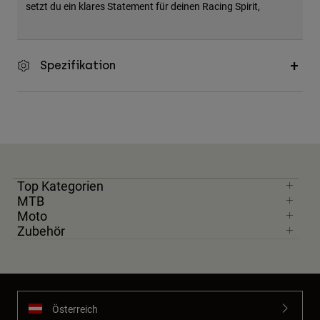
setzt du ein klares Statement für deinen Racing Spirit,
Zubehör
Alles in Accessoires
Spezifikation
Taschen & Rucksäcke
Hüte & Mützen
Alle anzeigen
Top Kategorien
MTB
Moto
Zubehör
Österreich