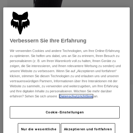
Hosen
Guards
Hosen
Hemden
Hosen
Brillen
Alle anzeigen
Handschuhe
Socken
Kurze Hosen
Alle anzeigen
Jacken
Verbessern Sie Ihre Erfahrung
Jacken
Damen
Protektoren
Wir verwenden Cookies und andere Technologien, um Ihre Online-Erfahrung
T-Shirts & Tops
Handschuhe
zu optimieren. Sie helfen uns dabei, uns an Sie zu erinnern, Ihren Besuch zu
Moto
personalisieren (z. B. um Ihren Warenkorb voll zu halten, Ihnen Geräte zu
Brillen
Hoodies und Pullover
zeigen, die Sie interessieren, und Ihnen relevantere Werbung zu senden) und
Protektoren
Helme
unsere Website zu verbessern. Wenn Sie auf „Akzeptieren und fortfahren“
Jacken
klicken, stimmen Sie diesen Technologien zu und erlauben uns und unseren
Socken
Jerseys
vertrauenswürdigen Partnern, Informationen über Ihre Interaktionen mit der
Hosen
Brillen
Website zu sammeln, zu verwenden und weiterzugeben, um Ihre Erfahrung
Hosen
und Ihre digitalen Inhalte zu personalisieren. Möchten Sie mehr darüber
Taschen & Zubehör
Shirts
Socken Defend Lunar 20 cm
erfahren? Sehen Sie sich unsere
Datenschutzrichtlinie
an.
Stiefel
Socken
Alle anzeigen
Artikelnr.
32852
Spare parts
Guards
Cookie-Einstellungen
Zubehör
Handschuhe
€ 22,99
Kinder
Brillen
Ersatzteile
Nur die wesentliche
Akzeptieren und fortfahren