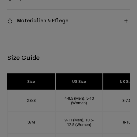
Materialien & Pflege
Size Guide
Size
US Size
UK Size
4-8.5 (Men), 5-10
XS/S
3-7.5
(Women)
9-11 (Men), 10.5-
S/M
8-10
12.5 (Women)