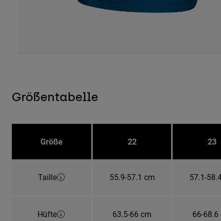
Größentabelle
Größe
22
23
Taille
55.9-57.1 cm
57.1-58.
Hüfte
63.5-66 cm
66-68.6