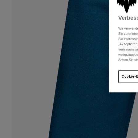
Verbess
Wir verwende
Sie zu erinne
Sie interess
„Akzeptieren
vertrauenswü
weiterzugebe
Sehen Sie si
Cookie-E