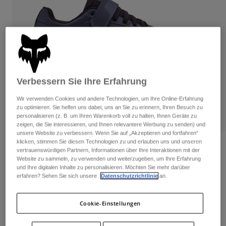
Hosen
Guards
Hosen
Hemden
Hosen
Brillen
Alle anzeigen
Handschuhe
Socken
Kurze Hosen
Alle anzeigen
Jacken
Jacken
Damen
Verbessern Sie Ihre Erfahrung
Protektoren
T-Shirts & Tops
Handschuhe
Moto
Wir verwenden Cookies und andere Technologien, um Ihre Online-Erfahrung
zu optimieren. Sie helfen uns dabei, uns an Sie zu erinnern, Ihren Besuch zu
Brillen
Hoodies und Pullover
personalisieren (z. B. um Ihren Warenkorb voll zu halten, Ihnen Geräte zu
Protektoren
Helme
zeigen, die Sie interessieren, und Ihnen relevantere Werbung zu senden) und
Jacken
Socken
unsere Website zu verbessern. Wenn Sie auf „Akzeptieren und fortfahren“
Jerseys
klicken, stimmen Sie diesen Technologien zu und erlauben uns und unseren
Hosen
Brillen
Bewertungen
vertrauenswürdigen Partnern, Informationen über Ihre Interaktionen mit der
Hosen
Taschen & Zubehör
Shirts
Website zu sammeln, zu verwenden und weiterzugeben, um Ihre Erfahrung
Schuhe Fox Union
Stiefel
Socken
und Ihre digitalen Inhalte zu personalisieren. Möchten Sie mehr darüber
Alle anzeigen
erfahren? Sehen Sie sich unsere
Datenschutzrichtlinie
an.
Spare parts
Guards
Artikelnr.
30127-305-45
Zubehör
Handschuhe
Cookie-Einstellungen
Price reduced from
to
€ 169,99
€ 118,99
30% OFF
Kinder
Brillen
Ersatzteile