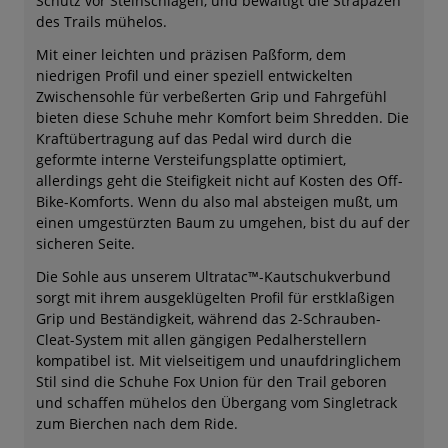
Schutz vor Steinschlägen, und bewältigt die Strapazen
des Trails mühelos.
Mit einer leichten und präzisen Paßform, dem
niedrigen Profil und einer speziell entwickelten
Zwischensohle für verbeßerten Grip und Fahrgefühl
bieten diese Schuhe mehr Komfort beim Shredden. Die
Kraftübertragung auf das Pedal wird durch die
geformte interne Versteifungsplatte optimiert,
allerdings geht die Steifigkeit nicht auf Kosten des Off-
Bike-Komforts. Wenn du also mal absteigen mußt, um
einen umgestürzten Baum zu umgehen, bist du auf der
sicheren Seite.
Die Sohle aus unserem Ultratac™-Kautschukverbund
sorgt mit ihrem ausgeklügelten Profil für erstklaßigen
Grip und Beständigkeit, während das 2-Schrauben-
Cleat-System mit allen gängigen Pedalherstellern
kompatibel ist. Mit vielseitigem und unaufdringlichem
Stil sind die Schuhe Fox Union für den Trail geboren
und schaffen mühelos den Übergang vom Singletrack
zum Bierchen nach dem Ride.