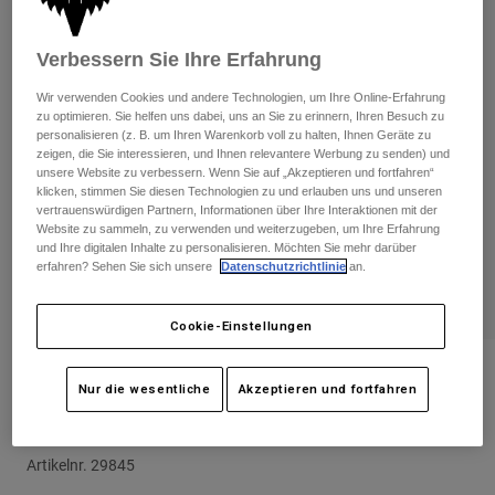
Hosen
Guards
Hosen
Hemden
Hosen
Verbessern Sie Ihre Erfahrung
Brillen
Alle anzeigen
Handschuhe
Socken
Wir verwenden Cookies und andere Technologien, um Ihre Online-Erfahrung
Kurze Hosen
zu optimieren. Sie helfen uns dabei, uns an Sie zu erinnern, Ihren Besuch zu
Alle anzeigen
Jacken
personalisieren (z. B. um Ihren Warenkorb voll zu halten, Ihnen Geräte zu
zeigen, die Sie interessieren, und Ihnen relevantere Werbung zu senden) und
Jacken
Damen
unsere Website zu verbessern. Wenn Sie auf „Akzeptieren und fortfahren“
Protektoren
klicken, stimmen Sie diesen Technologien zu und erlauben uns und unseren
T-Shirts & Tops
Handschuhe
vertrauenswürdigen Partnern, Informationen über Ihre Interaktionen mit der
Moto
Website zu sammeln, zu verwenden und weiterzugeben, um Ihre Erfahrung
Brillen
Hoodies und Pullover
und Ihre digitalen Inhalte zu personalisieren. Möchten Sie mehr darüber
Protektoren
Helme
erfahren? Sehen Sie sich unsere
Datenschutzrichtlinie
an.
Jacken
Socken
Jerseys
Hosen
Brillen
Cookie-Einstellungen
Hosen
Taschen & Zubehör
Shirts
Stiefel
Socken
Bewertungen
Alle anzeigen
Nur die wesentliche
Akzeptieren und fortfahren
Spare parts
Guards
Rise Rundhals-Sweatshirt
Zubehör
Handschuhe
Artikelnr.
29845
Kinder
Brillen
Ersatzteile