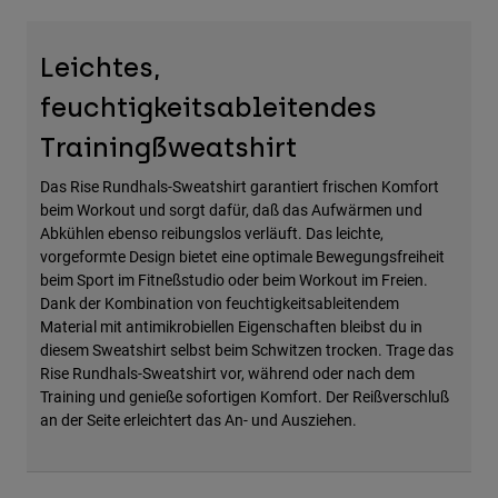
Zubehör
Leichtes,
Alles in Accessoires
feuchtigkeitsableitendes
Taschen & Rucksäcke
Hüte & Mützen
Trainingßweatshirt
Alle anzeigen
Das Rise Rundhals-Sweatshirt garantiert frischen Komfort
beim Workout und sorgt dafür, daß das Aufwärmen und
Abkühlen ebenso reibungslos verläuft. Das leichte,
vorgeformte Design bietet eine optimale Bewegungsfreiheit
beim Sport im Fitneßstudio oder beim Workout im Freien.
Dank der Kombination von feuchtigkeitsableitendem
Material mit antimikrobiellen Eigenschaften bleibst du in
diesem Sweatshirt selbst beim Schwitzen trocken. Trage das
Rise Rundhals-Sweatshirt vor, während oder nach dem
Training und genieße sofortigen Komfort. Der Reißverschluß
an der Seite erleichtert das An- und Ausziehen.