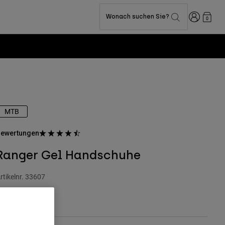
Anmelden
Wonach suchen Sie?
0
MTB
ewertungen
Ranger Gel Handschuhe
rtikelnr.
33607
 34,99