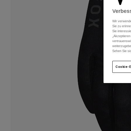
Verbess
Wir verwende
Sie zu erinne
Sie interess
„Akzeptieren
vertrauenswü
weiterzugebe
Sehen Sie si
Cookie-E