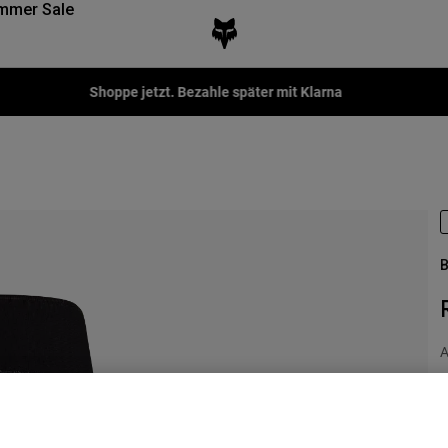
mmer Sale
Fox LAB Capsule Collection -
Jetzt kaufen
B
A
€