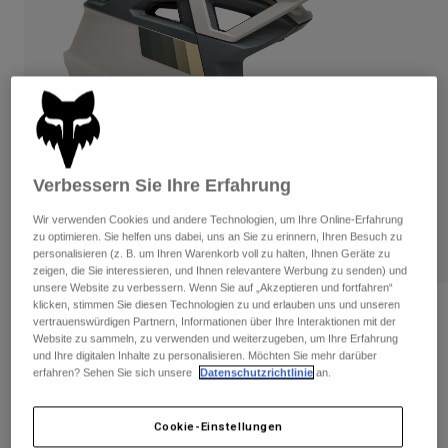
Hosen
Guards
Hosen
Hemden
Hosen
Brillen
Alle anzeigen
Handschuhe
Socken
Kurze Hosen
Alle anzeigen
Jacken
Jacken
Damen
Protektoren
Verbessern Sie Ihre Erfahrung
T-Shirts & Tops
Handschuhe
Moto
Brillen
Hoodies und Pullover
Wir verwenden Cookies und andere Technologien, um Ihre Online-Erfahrung
Protektoren
zu optimieren. Sie helfen uns dabei, uns an Sie zu erinnern, Ihren Besuch zu
Helme
Jacken
personalisieren (z. B. um Ihren Warenkorb voll zu halten, Ihnen Geräte zu
Socken
Jerseys
zeigen, die Sie interessieren, und Ihnen relevantere Werbung zu senden) und
Hosen
Brillen
unsere Website zu verbessern. Wenn Sie auf „Akzeptieren und fortfahren“
Hosen
klicken, stimmen Sie diesen Technologien zu und erlauben uns und unseren
Taschen & Zubehör
Proframe RS Sol Helm
Shirts
vertrauenswürdigen Partnern, Informationen über Ihre Interaktionen mit der
Stiefel
Socken
Website zu sammeln, zu verwenden und weiterzugeben, um Ihre Erfahrung
Alle anzeigen
Artikelnr.
33476-579-S
und Ihre digitalen Inhalte zu personalisieren. Möchten Sie mehr darüber
Spare parts
Guards
erfahren? Sehen Sie sich unsere
Datenschutzrichtlinie
an.
Zubehör
Handschuhe
Price reduced from
to
€ 339,99
€ 237,99
30% OFF
Kinder
Brillen
Cookie-Einstellungen
Ersatzteile