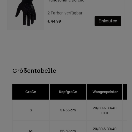
2 Farben verfügbar
€ 44,99
Einkaufen
Größentabelle
Größe
Kopfgröße
Wangenpolster
20/30 & 30/40
S
51-55 cm
mm
20/30 & 30/40
M
55-59 cm