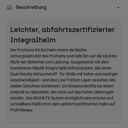
Zubehör
Beschreibung
Alles in Accessoires
Taschen & Rucksäcke
Leichter, abfahrtszertifizierter
Hüte & Mützen
Integralhelm
Alle anzeigen
Der Proframe RS Sol Helm nimmt die leichte
Atmungsaktivität des Proframe und hebt ihn auf die nächste
Stufe der Sicherheit und Leistung. Ausgestattet mit dem
brandneuen Mips® Integra Split-Schutzsystem, das einen
Dual-Density-Schaumstoff - für Stöße mit hoher und niedriger
Geschwindigkeit - und eine Low Friction Layer zwischen den
beiden Schichten kombiniert, um Rotationskräfte bei einem
Aufprall zu reduzieren, die sonst auf das Gehirn übertragen
würden. Das BOA® Fit System ermöglicht eine präzise und
verstellbare Paßform in dem abfahrtszertifizierten Helm auf
Profi-Niveau.