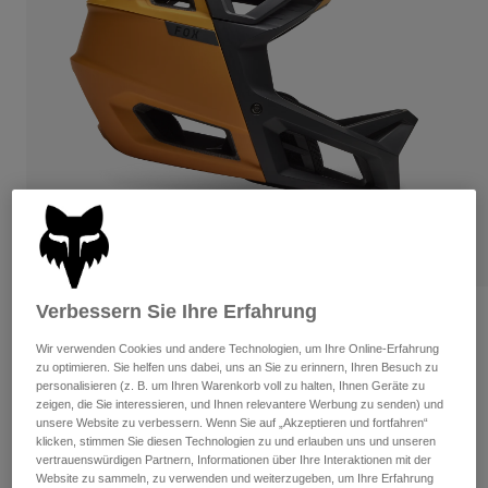
Hosen
Guards
Hosen
Hemden
Hosen
Brillen
Alle anzeigen
Handschuhe
Socken
Kurze Hosen
Alle anzeigen
Jacken
Jacken
Damen
Protektoren
T-Shirts & Tops
Handschuhe
Moto
Brillen
Hoodies und Pullover
Protektoren
Helme
Jacken
Socken
Jerseys
Hosen
Verbessern Sie Ihre Erfahrung
Brillen
Proframe Frequency Helm
Hosen
Taschen & Zubehör
Shirts
Wir verwenden Cookies und andere Technologien, um Ihre Online-Erfahrung
Stiefel
Socken
Artikelnr.
33479
zu optimieren. Sie helfen uns dabei, uns an Sie zu erinnern, Ihren Besuch zu
Alle anzeigen
personalisieren (z. B. um Ihren Warenkorb voll zu halten, Ihnen Geräte zu
Spare parts
Guards
zeigen, die Sie interessieren, und Ihnen relevantere Werbung zu senden) und
Price reduced from
to
Zubehör
€ 299,99
€ 209,99
30% OFF
unsere Website zu verbessern. Wenn Sie auf „Akzeptieren und fortfahren“
Handschuhe
klicken, stimmen Sie diesen Technologien zu und erlauben uns und unseren
Kinder
vertrauenswürdigen Partnern, Informationen über Ihre Interaktionen mit der
Brillen
Ersatzteile
Website zu sammeln, zu verwenden und weiterzugeben, um Ihre Erfahrung