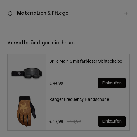
Materialien & Pflege
Vervollständigen sie ihr set
Brille Main S mit farbloser Sichtscheibe
€ 44,99
Einkaufen
Ranger Frequency Handschuhe
Price reduced from
to
€ 17,99
€ 29,99
Einkaufen