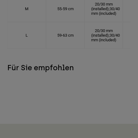
20/30 mm
M
55-59 cm
(installed);30/40
17.
mm (included)
20/30 mm
L
59-63 cm
(installed);30/40
18.
mm (included)
Für Sie empfohlen