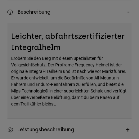
Zubehör
Beschreibung
Alles in Accessoires
Taschen & Rucksäcke
Leichter, abfahrtszertifizierter
Hüte & Mützen
Integralhelm
Alle anzeigen
Erobern Sie den Berg mit diesem Spezialisten für
Vollgesichtßchutz. Der Proframe Frequency Helmet ist der
originale Integral-Trailhelm und ist nach wie vor Marktführer.
Er wurde entwickelt, um die Bedürfniße von All-Mountain-
Fahrern und Enduro-Rennfahrern zu erfüllen, und bietet die
Mips-Technologie® in einer superleichten Schale und verfügt
über eine verbeßerte Belüftung, damit du beim Rasen auf
dem Trail kühler bleibst.
Leistungsbeschreibung