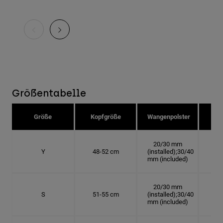
Größentabelle
Größe
Kopfgröße
Wangenpolster
Hu
20/30 mm
Y
48-52 cm
(installed);30/40
15.
mm (included)
20/30 mm
S
51-55 cm
(installed);30/40
16.
mm (included)