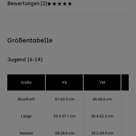
Bewertungen [2]
Größentabelle
Jugend (6-14)
Größe
YS
YM
Brustkorb
61-63.5 cm
66-68.6 cm
71-
Länge
53.3-57.1 cm
58.4-62.2 cm
63.
Nacken
28-28.6 cm
29.2-29.9 cm
30.