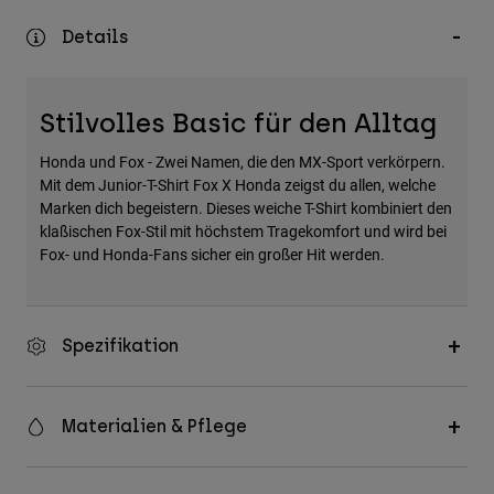
Zubehör
Details
Alles in Accessoires
Taschen & Rucksäcke
Stilvolles Basic für den Alltag
Hüte & Mützen
Honda und Fox - Zwei Namen, die den MX-Sport verkörpern.
Alle anzeigen
Mit dem Junior-T-Shirt Fox X Honda zeigst du allen, welche
Marken dich begeistern. Dieses weiche T-Shirt kombiniert den
klaßischen Fox-Stil mit höchstem Tragekomfort und wird bei
Fox- und Honda-Fans sicher ein großer Hit werden.
Spezifikation
Materialien & Pflege