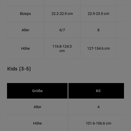
Bizeps
22.2-22.9 cm
22.9-23.5 cm
24.
Alter
6/7
8
116.8-124.5
Höhe
127-134.6 cm
137
cm
Kids (3-5)
Größe
KS
Alter
4
Höhe
101.6-106.6 cm