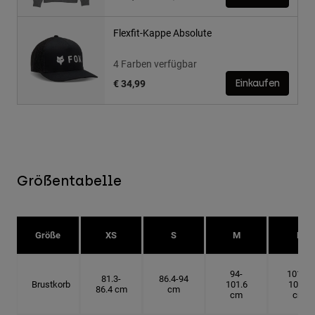
Flexfit-Kappe Absolute
4 Farben verfügbar
€ 34,99
Einkaufen
Größentabelle
Größe
XS
S
M
L
94-
101.6-
81.3-
86.4-94
Brustkorb
101.6
109.2
86.4 cm
cm
cm
cm