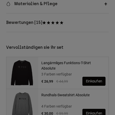
Materialien & Pflege
Bewertungen [15]
Vervollständigen sie ihr set
Langärmliges Funktions-T-Shirt
Absolute
3 Farben verfügbar
Price reduced from
to
€ 26,99
€ 44,99
Einkaufen
Rundhals-Sweatshirt Absolute
4 Farben verfügbar
Price reduced from
to
€ 30,00
€ 59,99
Einkaufen