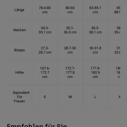
78.4-80
80-83
83-85.1
85.1-
Länge
cm
cm
cm
88.9 cm
34.3-
35.1-
36.3-
38.1-
Nacken
35.1 cm
36.3 cm
38.1 cm
39.4 cm
27.3-
28.7-30
30-31.8
31.8-
Bizeps
28.7 cm
cm
cm
33.8 cm
167.6-
172.7-
177.8-
180.3-
Höhe
172.7
177.8
182.9
185.5
cm
cm
cm
cm
Äquivalent
Für
S
M
L
XL
Frauen
Empfohlen für Sie