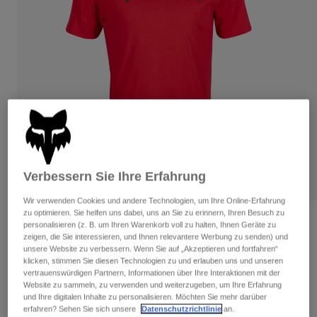
Hosen
Guards
Hosen
Hemden
Hosen
Brillen
Alle anzeigen
Handschuhe
Socken
Kurze Hosen
Alle anzeigen
Jacken
Jacken
Damen
Protektoren
T-Shirts & Tops
Handschuhe
Moto
Brillen
Hoodies und Pullover
Protektoren
Helme
Verbessern Sie Ihre Erfahrung
Jacken
Socken
Jerseys
Hosen
Wir verwenden Cookies und andere Technologien, um Ihre Online-Erfahrung
Brillen
Hosen
zu optimieren. Sie helfen uns dabei, uns an Sie zu erinnern, Ihren Besuch zu
Taschen & Zubehör
Shirts
Bewertungen
personalisieren (z. B. um Ihren Warenkorb voll zu halten, Ihnen Geräte zu
Stiefel
Socken
zeigen, die Sie interessieren, und Ihnen relevantere Werbung zu senden) und
Alle anzeigen
Premium-T-Shirt Absolute
unsere Website zu verbessern. Wenn Sie auf „Akzeptieren und fortfahren“
Spare parts
Guards
klicken, stimmen Sie diesen Technologien zu und erlauben uns und unseren
Zubehör
vertrauenswürdigen Partnern, Informationen über Ihre Interaktionen mit der
Handschuhe
Artikelnr.
31730-122-L
Website zu sammeln, zu verwenden und weiterzugeben, um Ihre Erfahrung
und Ihre digitalen Inhalte zu personalisieren. Möchten Sie mehr darüber
Kinder
Brillen
Ersatzteile
erfahren? Sehen Sie sich unsere
Datenschutzrichtlinie
an.
Price reduced from
to
€ 29,99
€ 17,99
40% OFF