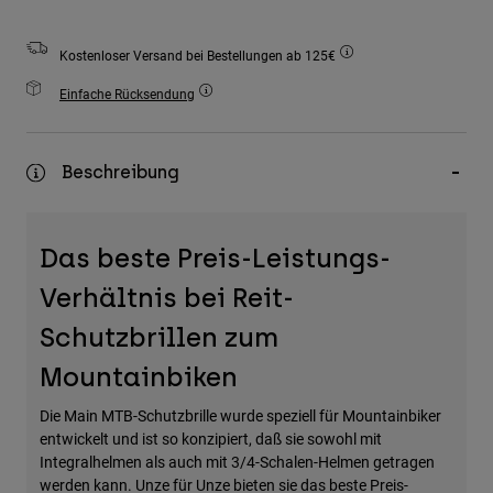
Zubehör
Kostenloser Versand bei Bestellungen ab 125€
Alles in Accessoires
Einfache Rücksendung
Taschen & Rucksäcke
Hüte & Mützen
Alle anzeigen
Beschreibung
Das beste Preis-Leistungs-
Verhältnis bei Reit-
Schutzbrillen zum
Mountainbiken
Die Main MTB-Schutzbrille wurde speziell für Mountainbiker
entwickelt und ist so konzipiert, daß sie sowohl mit
Integralhelmen als auch mit 3/4-Schalen-Helmen getragen
werden kann. Unze für Unze bieten sie das beste Preis-