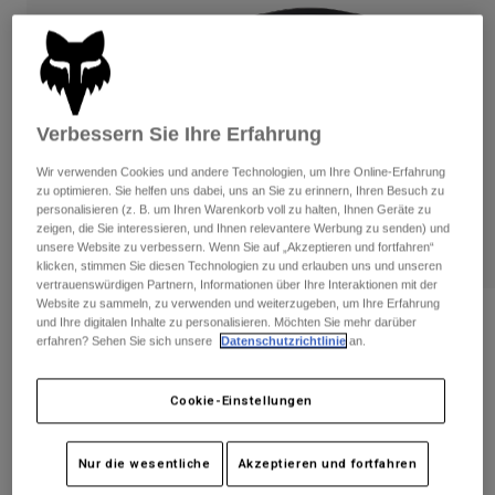
Hosen
Guards
Hosen
Hemden
Hosen
Brillen
Alle anzeigen
Handschuhe
Socken
Kurze Hosen
Alle anzeigen
Verbessern Sie Ihre Erfahrung
Jacken
Jacken
Damen
Wir verwenden Cookies und andere Technologien, um Ihre Online-Erfahrung
Protektoren
zu optimieren. Sie helfen uns dabei, uns an Sie zu erinnern, Ihren Besuch zu
T-Shirts & Tops
Handschuhe
personalisieren (z. B. um Ihren Warenkorb voll zu halten, Ihnen Geräte zu
Moto
zeigen, die Sie interessieren, und Ihnen relevantere Werbung zu senden) und
Brillen
Hoodies und Pullover
unsere Website zu verbessern. Wenn Sie auf „Akzeptieren und fortfahren“
Protektoren
Helme
klicken, stimmen Sie diesen Technologien zu und erlauben uns und unseren
Jacken
vertrauenswürdigen Partnern, Informationen über Ihre Interaktionen mit der
Socken
Jerseys
Website zu sammeln, zu verwenden und weiterzugeben, um Ihre Erfahrung
Hosen
Brillen
Bewertungen
und Ihre digitalen Inhalte zu personalisieren. Möchten Sie mehr darüber
Hosen
erfahren? Sehen Sie sich unsere
Datenschutzrichtlinie
an.
Taschen & Zubehör
Shirts
MTB Main Schutzbrille
Stiefel
Socken
Alle anzeigen
Spare parts
Guards
Cookie-Einstellungen
Artikelnr.
33338-180-OS
Zubehör
Handschuhe
Price reduced from
to
€ 29,99
€ 17,99
Nur die wesentliche
Akzeptieren und fortfahren
40% OFF
Kinder
Brillen
Ersatzteile