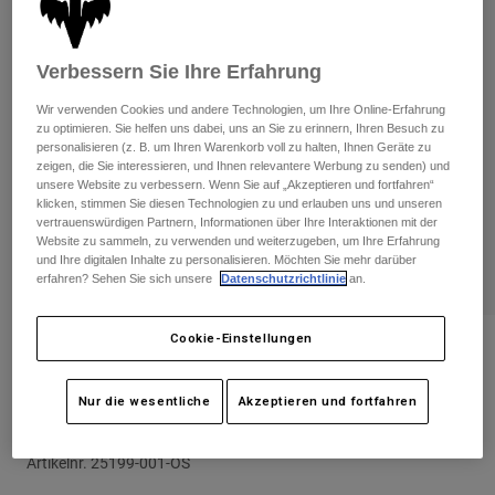
Hosen
Guards
Hosen
Hemden
Hosen
Brillen
Verbessern Sie Ihre Erfahrung
Alle anzeigen
Handschuhe
Socken
Kurze Hosen
Wir verwenden Cookies und andere Technologien, um Ihre Online-Erfahrung
Alle anzeigen
zu optimieren. Sie helfen uns dabei, uns an Sie zu erinnern, Ihren Besuch zu
Jacken
personalisieren (z. B. um Ihren Warenkorb voll zu halten, Ihnen Geräte zu
Jacken
Damen
zeigen, die Sie interessieren, und Ihnen relevantere Werbung zu senden) und
Protektoren
unsere Website zu verbessern. Wenn Sie auf „Akzeptieren und fortfahren“
klicken, stimmen Sie diesen Technologien zu und erlauben uns und unseren
T-Shirts & Tops
Handschuhe
Moto
vertrauenswürdigen Partnern, Informationen über Ihre Interaktionen mit der
Brillen
Website zu sammeln, zu verwenden und weiterzugeben, um Ihre Erfahrung
Hoodies und Pullover
und Ihre digitalen Inhalte zu personalisieren. Möchten Sie mehr darüber
Protektoren
Helme
Jacken
erfahren? Sehen Sie sich unsere
Datenschutzrichtlinie
an.
Socken
Jerseys
Hosen
Brillen
Hosen
Cookie-Einstellungen
Taschen & Zubehör
Shirts
Bewertungen
Stiefel
Socken
Alle anzeigen
Jugend Knie-/Schienbeinprotektoren
Spare parts
Guards
Nur die wesentliche
Akzeptieren und fortfahren
Titan Sport - CE
Zubehör
Handschuhe
Artikelnr.
25199-001-OS
Kinder
Brillen
Ersatzteile