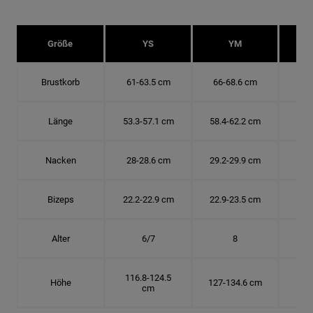
Größe
YS
YM
Brustkorb
61-63.5 cm
66-68.6 cm
71-
Länge
53.3-57.1 cm
58.4-62.2 cm
63.
Nacken
28-28.6 cm
29.2-29.9 cm
30.
Bizeps
22.2-22.9 cm
22.9-23.5 cm
24.
Alter
6/7
8
116.8-124.5
Höhe
127-134.6 cm
137
cm