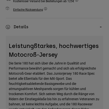
Kostenloser Versand bei Bestellungen ab 125€
Zubehör
Einfache Rücksendung
Alles in Accessoires
Taschen & Rucksäcke
Details
Hüte & Mützen
Alle anzeigen
Leistungßtarkes, hochwertiges
Motocroß-Jersey
Die Serie 180 hat sich über die Jahre in Qualität und
Performance bewährt gemacht und sich als erfolgreichste
Motocroß-Gear etabliert. Das Juniorjersey 180 Race Spec
bietet alle Eßentials für den MX-Sport. Das
feuchtigkeitsableitende Basisgewebe und die
atmungsaktiven Meshpanels sorgen für kühlen und
trockenen Komfort. Sich seinen Weg durch die Ränge von
Ridern der Einstiegsklaße bis hin zu erfahrenen Veteranen zu
bahnen, ist keine leichte Aufgabe, und die 180 Racewear