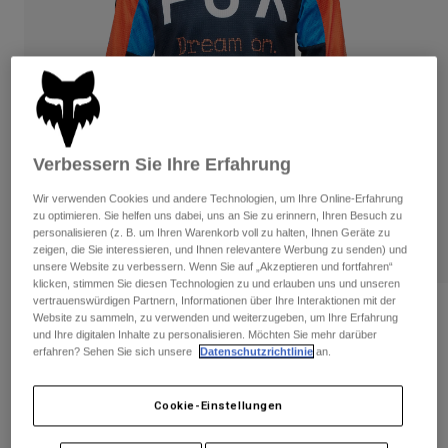
Hosen
Guards
Hosen
Hemden
Hosen
Brillen
Alle anzeigen
Handschuhe
Socken
Kurze Hosen
Alle anzeigen
Jacken
Jacken
Damen
Verbessern Sie Ihre Erfahrung
Protektoren
T-Shirts & Tops
Handschuhe
Moto
Wir verwenden Cookies und andere Technologien, um Ihre Online-Erfahrung
Brillen
zu optimieren. Sie helfen uns dabei, uns an Sie zu erinnern, Ihren Besuch zu
Hoodies und Pullover
personalisieren (z. B. um Ihren Warenkorb voll zu halten, Ihnen Geräte zu
Protektoren
Helme
Jacken
zeigen, die Sie interessieren, und Ihnen relevantere Werbung zu senden) und
Socken
unsere Website zu verbessern. Wenn Sie auf „Akzeptieren und fortfahren“
Jerseys
Hosen
Brillen
klicken, stimmen Sie diesen Technologien zu und erlauben uns und unseren
Hosen
vertrauenswürdigen Partnern, Informationen über Ihre Interaktionen mit der
Taschen & Zubehör
Shirts
Bewertungen
Website zu sammeln, zu verwenden und weiterzugeben, um Ihre Erfahrung
Stiefel
Socken
und Ihre digitalen Inhalte zu personalisieren. Möchten Sie mehr darüber
Alle anzeigen
Jersey 180 Race Spec - Jugend
erfahren? Sehen Sie sich unsere
Datenschutzrichtlinie
an.
Spare parts
Guards
Zubehör
Handschuhe
Artikelnr.
33050-329-YS
Cookie-Einstellungen
Kinder
Brillen
Ersatzteile
Price reduced from
to
€ 34,99
€ 20,99
40% OFF