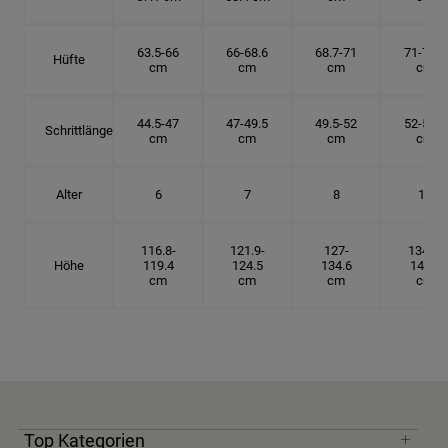
63.5-66
66-68.6
68.7-71
71-73.6
Hüfte
cm
cm
cm
cm
44.5-47
47-49.5
49.5-52
52-54.6
Schrittlänge
cm
cm
cm
cm
Alter
6
7
8
10
116.8-
121.9-
127-
134.6-
Höhe
119.4
124.5
134.6
142.2
cm
cm
cm
cm
Top Kategorien