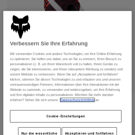
Hosen
Guards
Hosen
Hemden
Hosen
Brillen
Alle anzeigen
Handschuhe
Socken
Kurze Hosen
Alle anzeigen
Jacken
Jacken
Verbessern Sie Ihre Erfahrung
Damen
Protektoren
Wir verwenden Cookies und andere Technologien, um Ihre Online-Erfahrung
T-Shirts & Tops
Handschuhe
Moto
zu optimieren. Sie helfen uns dabei, uns an Sie zu erinnern, Ihren Besuch zu
personalisieren (z. B. um Ihren Warenkorb voll zu halten, Ihnen Geräte zu
Brillen
Hoodies und Pullover
zeigen, die Sie interessieren, und Ihnen relevantere Werbung zu senden) und
Protektoren
Helme
unsere Website zu verbessern. Wenn Sie auf „Akzeptieren und fortfahren“
Jacken
Socken
klicken, stimmen Sie diesen Technologien zu und erlauben uns und unseren
Jerseys
Hosen
vertrauenswürdigen Partnern, Informationen über Ihre Interaktionen mit der
Brillen
Website zu sammeln, zu verwenden und weiterzugeben, um Ihre Erfahrung
Hosen
Taschen & Zubehör
Shirts
und Ihre digitalen Inhalte zu personalisieren. Möchten Sie mehr darüber
Stiefel
Socken
erfahren? Sehen Sie sich unsere
Datenschutzrichtlinie
an.
Hose Flexair Impression – Jugend
Alle anzeigen
Spare parts
Guards
Artikelnr.
33057-008-22
Zubehör
Cookie-Einstellungen
Handschuhe
Kinder
Price reduced from
to
€ 154,99
€ 77,50
50% OFF
Brillen
Ersatzteile
Nur die wesentliche
Akzeptieren und fortfahren