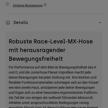
Zubehör
Einfache Rücksendung
Alles in Accessoires
Taschen & Rucksäcke
Details
Hüte & Mützen
Alle anzeigen
Robuste Race-Level-MX-Hose
mit herausragender
Bewegungsfreiheit
Für Performance auf dem Bike ist Bewegungsfreiheit das A
und O, und die Juniorhose Flexair Impreßion macht jede
deiner Bewegungen bei jeder Drehung mit. Ihre leichten und
flexiblen Funktionsmaterialien schmiegen sich an den Körper
wie eine zweite Haut, antizipieren jede deiner Bewegungen
und fügen sich zu einer besonders ergonomischen Paßform.
Als Teil der von einigen der weltweit führenden Motocroß-
Athleten unter anspruchsvollsten Bedingungen racing-
erprobten Flexair Gear ist diese Croßhose dein neuer Partner