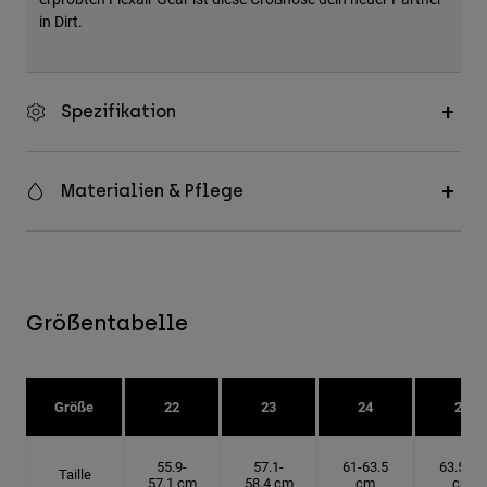
in Dirt.
Spezifikation
Materialien & Pflege
Größentabelle
Größe
22
23
24
25
55.9-
57.1-
61-63.5
63.5-66
Taille
57.1 cm
58.4 cm
cm
cm