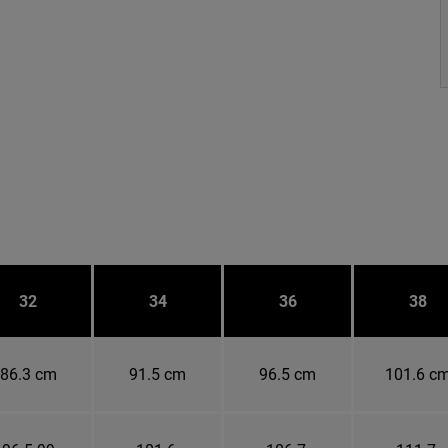
32
34
36
38
86.3 cm
91.5 cm
96.5 cm
101.6 c