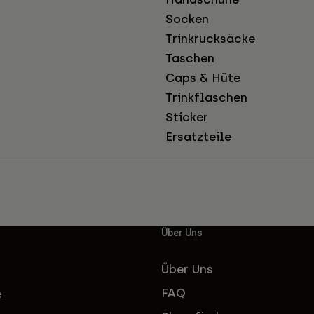
Socken
Trinkrucksäcke
Taschen
Caps & Hüte
Trinkflaschen
Sticker
Ersatzteile
Über Uns
Über Uns
FAQ
e