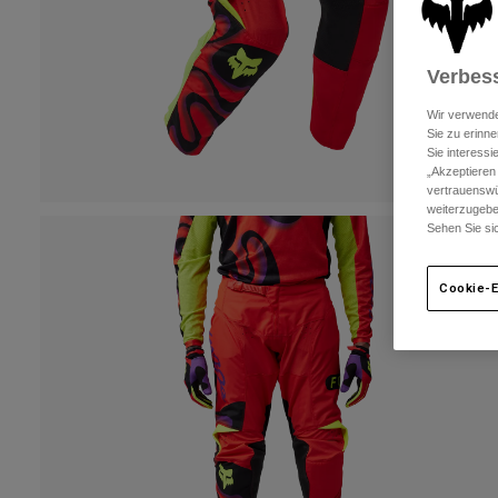
Verbess
Wir verwende
Sie zu erinne
Sie interess
„Akzeptieren
vertrauenswü
weiterzugebe
Sehen Sie si
Cookie-E