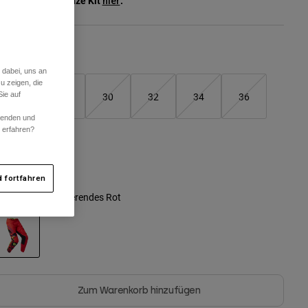
ehen Sie das ganze Kit
.
hier
Größentabelle
 dabei, uns an
u zeigen, die
26
28
30
32
34
36
ie auf
rwenden und
r erfahren?
38
 fortfahren
arben -
Fluoreszierendes Rot
ausgewählt
Zum Warenkorb hinzufügen