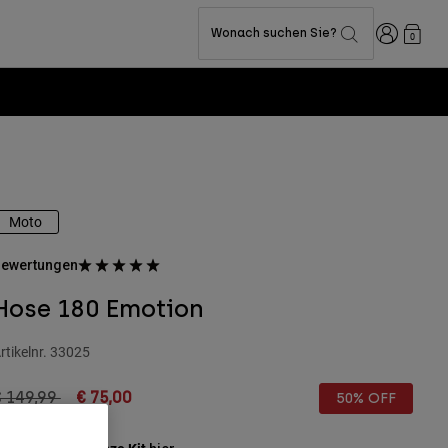
Anmelden
Wonach suchen Sie?
0
Moto
ewertungen
Hose 180 Emotion
rtikelnr.
33025
rice reduced from
to
€ 149,99
€ 75,00
50% OFF