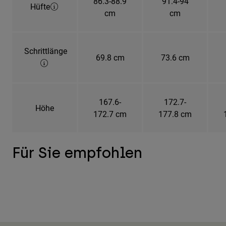
86.3-88.9
91.4-94
Hüfte
cm
cm
Schrittlänge
69.8 cm
73.6 cm
167.6-
172.7-
Höhe
172.7 cm
177.8 cm
Für Sie empfohlen