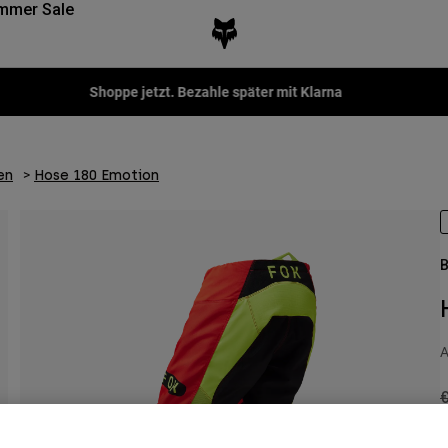
mmer Sale
Fox LAB Capsule Collection -
Jetzt kaufen
en
Hose 180 Emotion
B
A
P