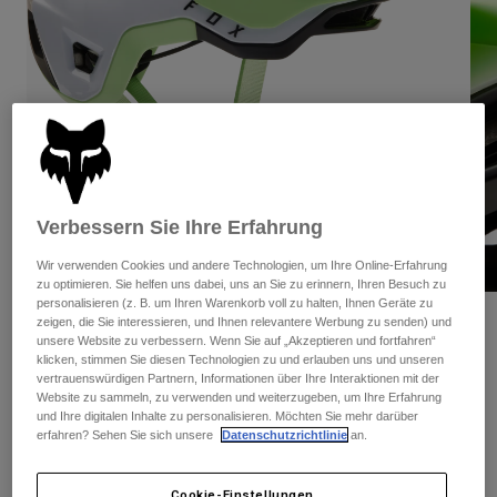
Hosen
Guards
Hosen
Hemden
Hosen
Brillen
Alle anzeigen
Handschuhe
Socken
Kurze Hosen
Alle anzeigen
Jacken
Jacken
Damen
Protektoren
T-Shirts & Tops
Handschuhe
Moto
Verbessern Sie Ihre Erfahrung
Brillen
Hoodies und Pullover
Protektoren
Helme
Wir verwenden Cookies und andere Technologien, um Ihre Online-Erfahrung
Jacken
zu optimieren. Sie helfen uns dabei, uns an Sie zu erinnern, Ihren Besuch zu
Socken
Jerseys
personalisieren (z. B. um Ihren Warenkorb voll zu halten, Ihnen Geräte zu
Hosen
Brillen
zeigen, die Sie interessieren, und Ihnen relevantere Werbung zu senden) und
Bewertungen
Hosen
unsere Website zu verbessern. Wenn Sie auf „Akzeptieren und fortfahren“
Taschen & Zubehör
Shirts
klicken, stimmen Sie diesen Technologien zu und erlauben uns und unseren
Helm Speedframe Pro Klif
Stiefel
Socken
vertrauenswürdigen Partnern, Informationen über Ihre Interaktionen mit der
Alle anzeigen
Website zu sammeln, zu verwenden und weiterzugeben, um Ihre Erfahrung
Spare parts
Guards
Artikelnr.
30930
und Ihre digitalen Inhalte zu personalisieren. Möchten Sie mehr darüber
Zubehör
erfahren? Sehen Sie sich unsere
Datenschutzrichtlinie
an.
Handschuhe
Price reduced from
to
€ 174,99
€ 104,99
40% OFF
Kinder
Brillen
Ersatzteile
Cookie-Einstellungen