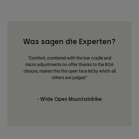
Was sagen die Experten?
ace trail
"Comfort, combined with the low cradle and
"Insg
micro adjustments on offer thanks to the BOA
fantas
closure, makes this the open face lid by which all
leic
others are judged."
- Wide Open Mountainbike