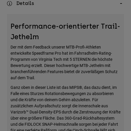
Details
Zubehör
Alles in Accessoires
Performance-orientierter Trail-
Taschen & Rucksäcke
Jethelm
Hüte & Mützen
Alle anzeigen
Der mit dem Feedback unserer MTB-Profi-Athleten
entwickelte Speedframe Pro hat im Fahrradhelm-Rating-
Programm von Virginia Tech mit 5 STERNEN die höchste
Bewertung erzielt. Dieser hochwertige MTB-Jethelm mit
branchenführenden Features bietet dir zuverläßigen Schutz
auf dem Trail.
Ganz oben in dieser Liste ist das MIPS®, das dazu dient, im
Falle eines Sturzes Rotationsbewegungen zu absorbieren
und die Kräfte von deinem Gehirn abzuleiten. Für
zusätzlichen Aufprallschutz sorgt die Innenschale aus
Varizorb™ Dual-Density-EPS durch die Zerstreuung der Kräfte
über eine größere Fläche. Das 360-Grad-Rückhaltesystem
und die FIDLOCK SNAP-Helmschnalle sorgen bei jeder Fahrt
für eine perfekte Paßform, und die Cinch-Schnalle läßt sich