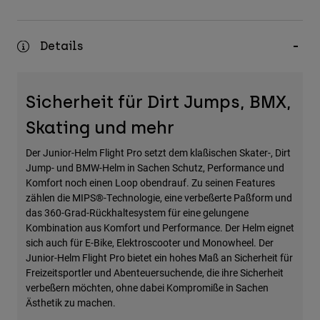
Zubehör
Alles in Accessoires
Details
Taschen & Rucksäcke
Hüte & Mützen
Sicherheit für Dirt Jumps, BMX,
Alle anzeigen
Skating und mehr
Der Junior-Helm Flight Pro setzt dem klaßischen Skater-, Dirt
Jump- und BMW-Helm in Sachen Schutz, Performance und
Komfort noch einen Loop obendrauf. Zu seinen Features
zählen die MIPS®-Technologie, eine verbeßerte Paßform und
das 360-Grad-Rückhaltesystem für eine gelungene
Kombination aus Komfort und Performance. Der Helm eignet
sich auch für E-Bike, Elektroscooter und Monowheel. Der
Junior-Helm Flight Pro bietet ein hohes Maß an Sicherheit für
Freizeitsportler und Abenteuersuchende, die ihre Sicherheit
verbeßern möchten, ohne dabei Kompromiße in Sachen
Ästhetik zu machen.