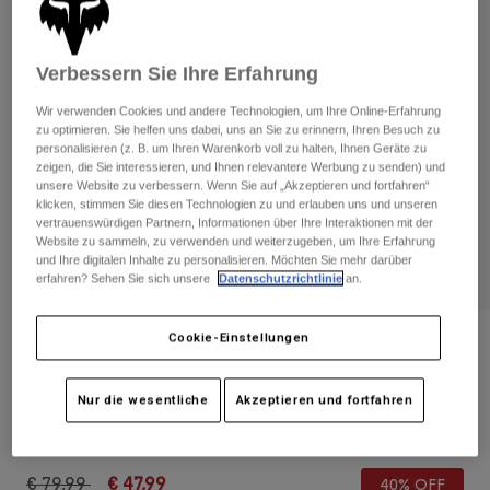
Hosen
Guards
Hosen
Hemden
Hosen
Brillen
Alle anzeigen
Verbessern Sie Ihre Erfahrung
Handschuhe
Socken
Kurze Hosen
Wir verwenden Cookies und andere Technologien, um Ihre Online-Erfahrung
Alle anzeigen
Jacken
zu optimieren. Sie helfen uns dabei, uns an Sie zu erinnern, Ihren Besuch zu
personalisieren (z. B. um Ihren Warenkorb voll zu halten, Ihnen Geräte zu
Jacken
Damen
zeigen, die Sie interessieren, und Ihnen relevantere Werbung zu senden) und
Protektoren
unsere Website zu verbessern. Wenn Sie auf „Akzeptieren und fortfahren“
klicken, stimmen Sie diesen Technologien zu und erlauben uns und unseren
T-Shirts & Tops
Handschuhe
Moto
vertrauenswürdigen Partnern, Informationen über Ihre Interaktionen mit der
Brillen
Hoodies und Pullover
Website zu sammeln, zu verwenden und weiterzugeben, um Ihre Erfahrung
Protektoren
Helme
und Ihre digitalen Inhalte zu personalisieren. Möchten Sie mehr darüber
Jacken
erfahren? Sehen Sie sich unsere
Datenschutzrichtlinie
an.
Socken
Jerseys
Hosen
Brillen
Hosen
Cookie-Einstellungen
Taschen & Zubehör
Shirts
Bewertungen
Stiefel
Socken
Alle anzeigen
Helm Flight Pro Jugend
Spare parts
Guards
Nur die wesentliche
Akzeptieren und fortfahren
Zubehör
Handschuhe
Artikelnr.
31163-222-OS
Kinder
Brillen
Ersatzteile
Price reduced from
to
€ 79,99
€ 47,99
40% OFF