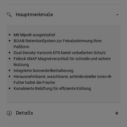
Zubehör
Hauptmerkmale
Alles in Accessoires
Taschen & Rucksäcke
Mit Mips® ausgestattet
Hüte & Mützen
BOA® Retentionßystem zur Feinabstimmung Ihrer
Alle anzeigen
Paßform
Dual-Density-Varizorb-EPS bietet verbeßerten Schutz
Fidlock SNAP Magnetverschluß für schnelle und sichere
Nutzung
Integrierte Sonnenbrillenhalterung
Herausnehmbarer, waschbarer, antimikrobieller Ionic+®-
Futter haltet die Frische
Kanalisierte Belüftung für effiziente Kühlung
Details