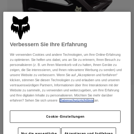
Hosen
Guards
Hosen
Hemden
Hosen
Brillen
Alle anzeigen
Handschuhe
Socken
Kurze Hosen
Alle anzeigen
Jacken
Jacken
Damen
Verbessern Sie Ihre Erfahrung
Protektoren
Wir verwenden Cookies und andere Technologien, um Ihre Online-Erfahrung
T-Shirts & Tops
Handschuhe
Moto
zu optimieren. Sie helfen uns dabei, uns an Sie zu erinnern, Ihren Besuch zu
Brillen
personalisieren (z. B. um Ihren Warenkorb voll zu halten, Ihnen Geräte zu
Hoodies und Pullover
zeigen, die Sie interessieren, und Ihnen relevantere Werbung zu senden) und
Protektoren
Helme
Jacken
unsere Website zu verbessern. Wenn Sie auf „Akzeptieren und fortfahren“
ABSPIELEN
Socken
klicken, stimmen Sie diesen Technologien zu und erlauben uns und unseren
Jerseys
Hosen
Brillen
vertrauenswürdigen Partnern, Informationen über Ihre Interaktionen mit der
Hosen
Website zu sammeln, zu verwenden und weiterzugeben, um Ihre Erfahrung
Taschen & Zubehör
Helm Crossframe Pro
Shirts
und Ihre digitalen Inhalte zu personalisieren. Möchten Sie mehr darüber
Stiefel
Socken
erfahren? Sehen Sie sich unsere
Datenschutzrichtlinie
an.
Alle anzeigen
Artikelnr.
31445
Spare parts
Guards
Zubehör
Cookie-Einstellungen
Handschuhe
€ 129,99
-
€ 199,99
Kinder
Brillen
Ersatzteile
Nur die wesentliche
Akzeptieren und fortfahren