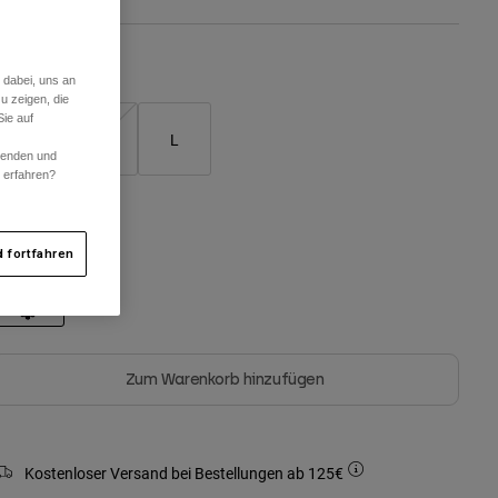
Größentabelle
 dabei, uns an
u zeigen, die
ie auf
S
M
L
rwenden und
r erfahren?
arben -
Schwarz
 fortfahren
ausgewählt
Zum Warenkorb hinzufügen
Kostenloser Versand bei Bestellungen ab 125€