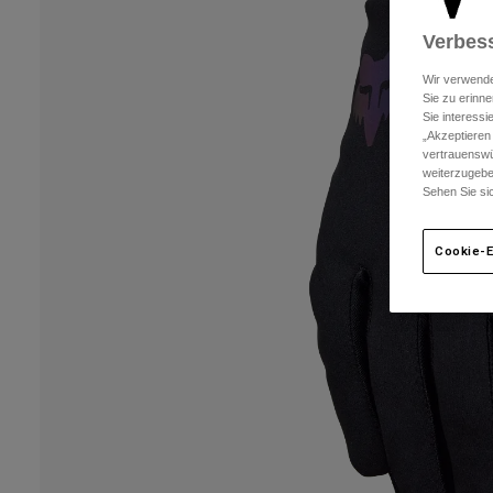
Verbess
Wir verwende
Sie zu erinne
Sie interess
„Akzeptieren
vertrauenswü
weiterzugebe
Sehen Sie si
Cookie-E