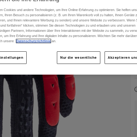
F
n Cookies und andere Technologien, um Ihre Online-Erfahrung zu optimieren. Sie helfen uns
rn, Ihren Besuch zu personalisieren (z. B. um Ihren Warenkorb voll zu halten, Ihnen Geräte z
ieren, und Ihnen relevantere Werbung zu senden) und unsere Website zu verbessern. Wenn S
 und fortfahren“ klicken, stimmen Sie diesen Technologien zu und erlauben uns und unseren
rdigen Partnern, Informationen über Ihre Interaktionen mit der Website zu sammeln, zu ve
n, um Ihre Erfahrung und Ihre digitalen Inhalte zu personalisieren. Möchten Sie mehr darübe
ch unsere
Datenschutzrichtlinie
an.
instellungen
Nur die wesentliche
Akzeptieren und