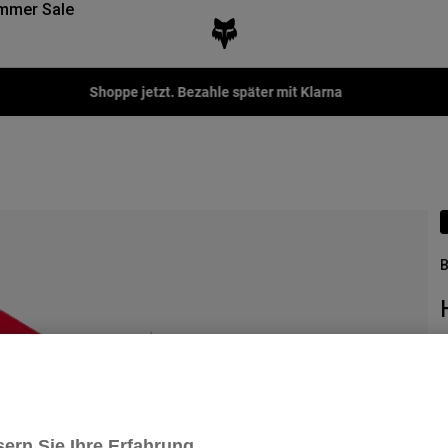
mmer Sale
Shoppe jetzt. Bezahle später mit Klarna
B
A
n
ern Sie Ihre Erfahrung