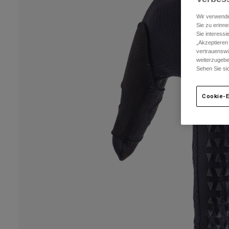
Wir verwende
Sie zu erinne
Sie interess
„Akzeptieren
vertrauenswü
weiterzugebe
Sehen Sie si
Cookie-E