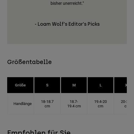
bisher unerreicht."
- Loam Wolf's Editor's Picks
Größentabelle
Größe
S
M
L
XL
18-18.7
18.7-
19.4-20
20-20.6
Handlänge
cm
19.4 cm
cm
cm
Empfohlen für Sie