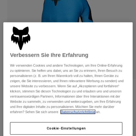
Hosen
Guards
Hosen
Hemden
Hosen
Brillen
Alle anzeigen
Handschuhe
Socken
Kurze Hosen
Alle anzeigen
Jacken
Jacken
Damen
Protektoren
Verbessern Sie Ihre Erfahrung
T-Shirts & Tops
Handschuhe
Moto
Brillen
Wir verwenden Cookies und andere Technologien, um Ihre Online-Erfahrung
Hoodies und Pullover
zu optimieren. Sie helfen uns dabei, uns an Sie zu erinnern, Ihren Besuch zu
Protektoren
Helme
Jacken
personalisieren (z. B. um Ihren Warenkorb voll zu halten, Ihnen Geräte zu
Socken
zeigen, die Sie interessieren, und Ihnen relevantere Werbung zu senden) und
Jerseys
Hosen
Brillen
unsere Website zu verbessern. Wenn Sie auf „Akzeptieren und fortfahren“
Bewertungen
Hosen
klicken, stimmen Sie diesen Technologien zu und erlauben uns und unseren
Taschen & Zubehör
Shirts
vertrauenswürdigen Partnern, Informationen über Ihre Interaktionen mit der
Handschuhe Flexair
Stiefel
Socken
Website zu sammeln, zu verwenden und weiterzugeben, um Ihre Erfahrung
Alle anzeigen
und Ihre digitalen Inhalte zu personalisieren. Möchten Sie mehr darüber
Spare parts
Guards
erfahren? Sehen Sie sich unsere
Datenschutzrichtlinie
an.
Artikelnr.
31496-188-S
Zubehör
Handschuhe
Price reduced from
to
€ 39,99
€ 23,99
40% OFF
Kinder
Cookie-Einstellungen
Brillen
Ersatzteile