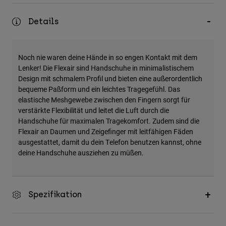
Zubehör
Details
Alles in Accessoires
Taschen & Rucksäcke
Noch nie waren deine Hände in so engen Kontakt mit dem
Hüte & Mützen
Lenker! Die Flexair sind Handschuhe in minimalistischem
Alle anzeigen
Design mit schmalem Profil und bieten eine außerordentlich
bequeme Paßform und ein leichtes Tragegefühl. Das
elastische Meshgewebe zwischen den Fingern sorgt für
verstärkte Flexibilität und leitet die Luft durch die
Handschuhe für maximalen Tragekomfort. Zudem sind die
Flexair an Daumen und Zeigefinger mit leitfähigen Fäden
ausgestattet, damit du dein Telefon benutzen kannst, ohne
deine Handschuhe ausziehen zu müßen.
Spezifikation