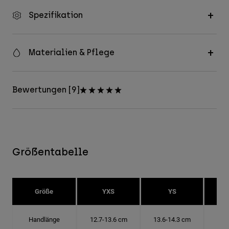
Spezifikation
Materialien & Pflege
Bewertungen [9]
Größentabelle
Größe
YXS
YS
Handlänge
12.7-13.6 cm
13.6-14.3 cm
14.