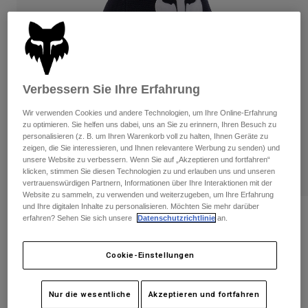
Hosen
Guards
Hosen
Hemden
Hosen
Brillen
Alle anzeigen
Handschuhe
Socken
Kurze Hosen
Alle anzeigen
Jacken
Verbessern Sie Ihre Erfahrung
Jacken
Damen
Wir verwenden Cookies und andere Technologien, um Ihre Online-Erfahrung
Protektoren
zu optimieren. Sie helfen uns dabei, uns an Sie zu erinnern, Ihren Besuch zu
T-Shirts & Tops
Handschuhe
Moto
personalisieren (z. B. um Ihren Warenkorb voll zu halten, Ihnen Geräte zu
Brillen
zeigen, die Sie interessieren, und Ihnen relevantere Werbung zu senden) und
Hoodies und Pullover
unsere Website zu verbessern. Wenn Sie auf „Akzeptieren und fortfahren“
Protektoren
Helme
klicken, stimmen Sie diesen Technologien zu und erlauben uns und unseren
Jacken
Socken
vertrauenswürdigen Partnern, Informationen über Ihre Interaktionen mit der
Jerseys
Hosen
Website zu sammeln, zu verwenden und weiterzugeben, um Ihre Erfahrung
Brillen
Hosen
und Ihre digitalen Inhalte zu personalisieren. Möchten Sie mehr darüber
Taschen & Zubehör
Shirts
Bewertungen
erfahren? Sehen Sie sich unsere
Datenschutzrichtlinie
an.
Stiefel
Socken
Alle anzeigen
Handschuhe Dirtpaw Jugend
Spare parts
Guards
Cookie-Einstellungen
Zubehör
Handschuhe
Artikelnr.
31389
Kinder
Brillen
Nur die wesentliche
Akzeptieren und fortfahren
Ersatzteile
€ 32,99