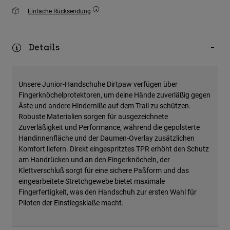
Zubehör
Einfache Rücksendung
Alles in Accessoires
Taschen & Rucksäcke
Details
Hüte & Mützen
Alle anzeigen
Unsere Junior-Handschuhe Dirtpaw verfügen über
Fingerknöchelprotektoren, um deine Hände zuverläßig gegen
Äste und andere Hinderniße auf dem Trail zu schützen.
Robuste Materialien sorgen für ausgezeichnete
Zuverläßigkeit und Performance, während die gepolsterte
Handinnenfläche und der Daumen-Overlay zusätzlichen
Komfort liefern. Direkt eingespritztes TPR erhöht den Schutz
am Handrücken und an den Fingerknöcheln, der
Klettverschluß sorgt für eine sichere Paßform und das
eingearbeitete Stretchgewebe bietet maximale
Fingerfertigkeit, was den Handschuh zur ersten Wahl für
Piloten der Einstiegsklaße macht.