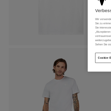
Verbess
Wir verwende
Sie zu erinne
Sie interess
„Akzeptieren
vertrauenswü
weiterzugebe
Sehen Sie si
Cookie-E