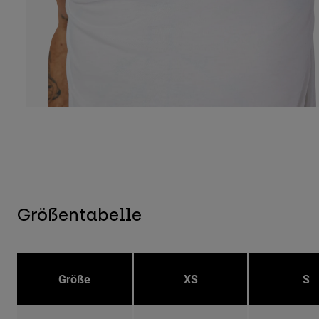
Größentabelle
Größe
XS
S