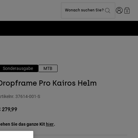
Anmelden
Wonach suchen Sie?
0
Sonderausgabe
MTB
Dropframe Pro Kairos Helm
rtikelnr.
37614-001-S
 279,99
ehen Sie das ganze Kit
.
hier