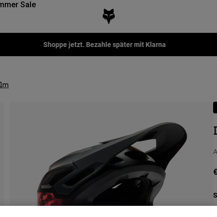
mmer Sale
Fox LAB Capsule Collection -
Jetzt kaufen
elm
A
€
S