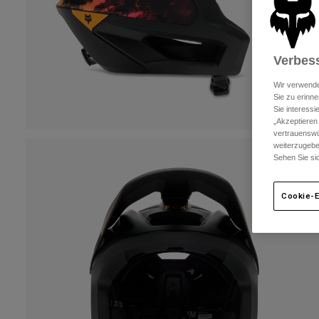
Verbess
Wir verwende
Sie zu erinne
Sie interess
„Akzeptieren
vertrauenswü
weiterzugebe
Sehen Sie si
Cookie-E