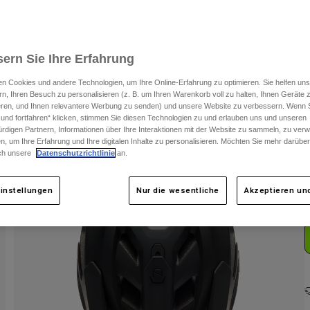
ern Sie Ihre Erfahrung
n Cookies und andere Technologien, um Ihre Online-Erfahrung zu optimieren. Sie helfen uns
rn, Ihren Besuch zu personalisieren (z. B. um Ihren Warenkorb voll zu halten, Ihnen Geräte z
ieren, und Ihnen relevantere Werbung zu senden) und unsere Website zu verbessern. Wenn S
 und fortfahren“ klicken, stimmen Sie diesen Technologien zu und erlauben uns und unseren
F
rdigen Partnern, Informationen über Ihre Interaktionen mit der Website zu sammeln, zu ve
n, um Ihre Erfahrung und Ihre digitalen Inhalte zu personalisieren. Möchten Sie mehr darübe
ch unsere
Datenschutzrichtlinie
an.
instellungen
Nur die wesentliche
Akzeptieren und