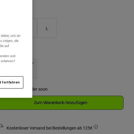
Größentabelle
S
M
L
 dabei, uns an
ausgewählt
u zeigen, die
ie auf
arben -
Schwarz
rwenden und
r erfahren?
ausgewählt
 fortfahren
Just a few left. Order soon.
Zum Warenkorb hinzufügen
Kostenloser Versand bei Bestellungen ab 125€