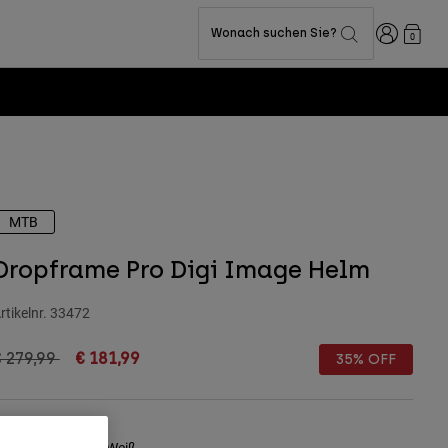
Anmelden
Wonach suchen Sie?
0
MTB
Dropframe Pro Digi Image Helm
rtikelnr.
33472
rice reduced from
to
 279,99
€ 181,99
35% OFF
arben -
Schwarz/Weiß