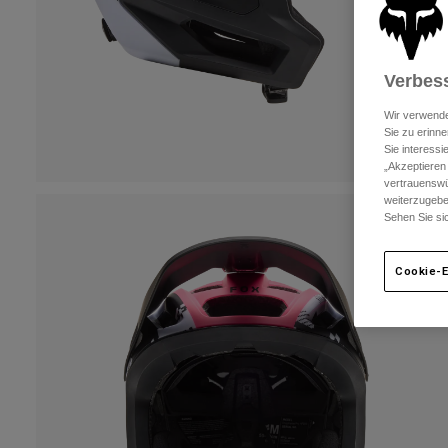
Verbess
Wir verwende
Sie zu erinne
Sie interess
„Akzeptieren
vertrauenswü
weiterzugebe
Sehen Sie si
Cookie-E