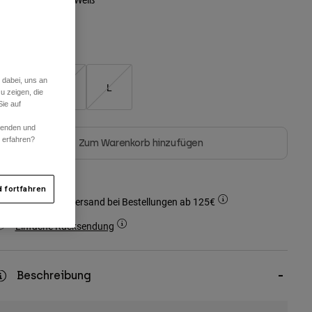
Größentabelle
 dabei, uns an
S
M
L
u zeigen, die
ie auf
rwenden und
r erfahren?
Zum Warenkorb hinzufügen
 fortfahren
Kostenloser Versand bei Bestellungen ab 125€
Einfache Rücksendung
Beschreibung