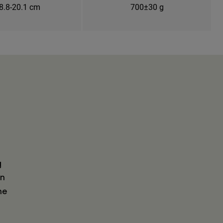
8.8-20.1 cm
700±30 g
g
en
he