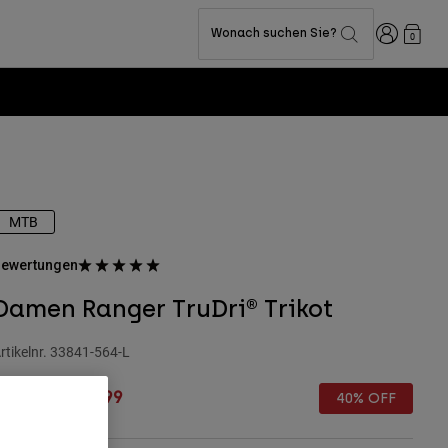
Anmelden
Wonach suchen Sie?
0
MTB
ewertungen
Damen Ranger TruDri® Trikot
rtikelnr.
33841-564-L
rice reduced from
to
€ 54,99
€ 32,99
40% OFF