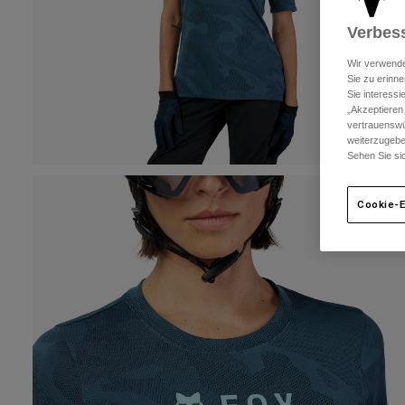
Verbess
Wir verwende
Sie zu erinne
Sie interess
„Akzeptieren
vertrauenswü
weiterzugebe
Sehen Sie si
Cookie-E