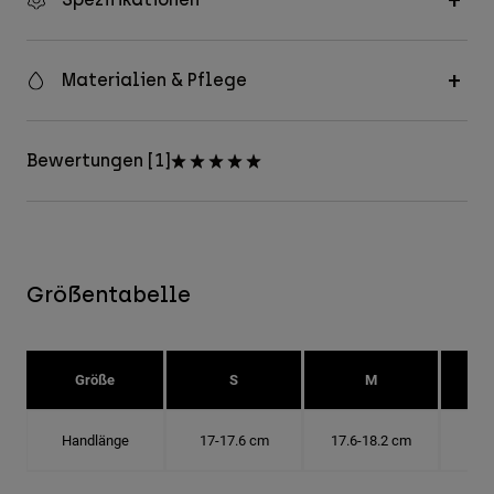
Materialien & Pflege
Bewertungen [1]
Größentabelle
Größe
S
M
Handlänge
17-17.6 cm
17.6-18.2 cm
18.