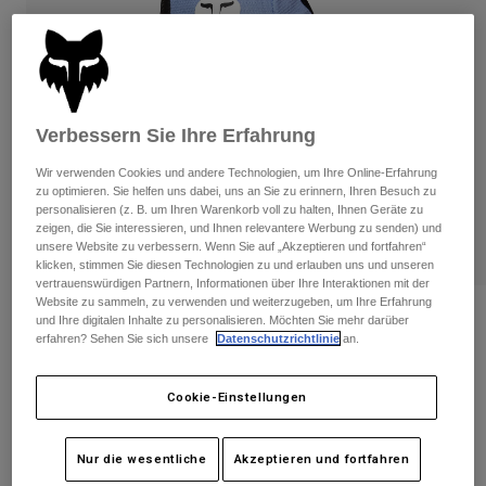
Hosen
Guards
Hosen
Hemden
Hosen
Brillen
Alle anzeigen
Handschuhe
Socken
Kurze Hosen
Alle anzeigen
Jacken
Verbessern Sie Ihre Erfahrung
Jacken
Damen
Wir verwenden Cookies und andere Technologien, um Ihre Online-Erfahrung
Protektoren
zu optimieren. Sie helfen uns dabei, uns an Sie zu erinnern, Ihren Besuch zu
T-Shirts & Tops
Handschuhe
Moto
personalisieren (z. B. um Ihren Warenkorb voll zu halten, Ihnen Geräte zu
zeigen, die Sie interessieren, und Ihnen relevantere Werbung zu senden) und
Brillen
Hoodies und Pullover
unsere Website zu verbessern. Wenn Sie auf „Akzeptieren und fortfahren“
Protektoren
Helme
klicken, stimmen Sie diesen Technologien zu und erlauben uns und unseren
Jacken
vertrauenswürdigen Partnern, Informationen über Ihre Interaktionen mit der
Socken
Jerseys
Website zu sammeln, zu verwenden und weiterzugeben, um Ihre Erfahrung
Hosen
Brillen
Bewertungen
und Ihre digitalen Inhalte zu personalisieren. Möchten Sie mehr darüber
Hosen
Taschen & Zubehör
Shirts
erfahren? Sehen Sie sich unsere
Datenschutzrichtlinie
an.
Damen Ranger Grid Handschuhe
Stiefel
Socken
Alle anzeigen
Spare parts
Guards
Cookie-Einstellungen
Artikelnr.
33610
Zubehör
Handschuhe
Price reduced from
to
€ 29,99
€ 17,99
40% OFF
Kinder
Nur die wesentliche
Akzeptieren und fortfahren
Brillen
Ersatzteile