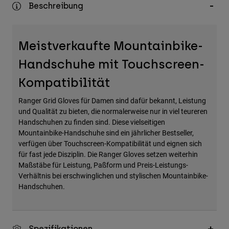
Beschreibung
Zubehör
Alles in Accessoires
Meistverkaufte Mountainbike-
Taschen & Rucksäcke
Handschuhe mit Touchscreen-
Hüte & Mützen
Alle anzeigen
Kompatibilität
Ranger Grid Gloves für Damen sind dafür bekannt, Leistung
und Qualität zu bieten, die normalerweise nur in viel teureren
Handschuhen zu finden sind. Diese vielseitigen
Mountainbike-Handschuhe sind ein jährlicher Bestseller,
verfügen über Touchscreen-Kompatibilität und eignen sich
für fast jede Disziplin. Die Ranger Gloves setzen weiterhin
Maßstäbe für Leistung, Paßform und Preis-Leistungs-
Verhältnis bei erschwinglichen und stylischen Mountainbike-
Handschuhen.
Spezifikationen