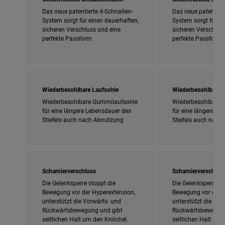
Das neue patentierte 4-Schnallen-
Das neue patentiert
System sorgt für einen dauerhaften,
System sorgt für ei
sicheren Verschluss und eine
sicheren Verschlus
perfekte Passform.
perfekte Passform.
Wiederbesohlbare Laufsohle
Wiederbesohlbare 
Wiederbesohlbare Gummilaufsohle
Wiederbesohlbare 
für eine längere Lebensdauer des
für eine längere L
Stiefels auch nach Abnutzung
Stiefels auch nach
Scharnierverschluss
Scharnierverschlus
Die Gelenksperre stoppt die
Die Gelenksperre st
Bewegung vor der Hyperextension,
Bewegung vor der H
unterstützt die Vorwärts- und
unterstützt die Vor
Rückwärtsbewegung und gibt
Rückwärtsbewegung
seitlichen Halt um den Knöchel.
seitlichen Halt um 