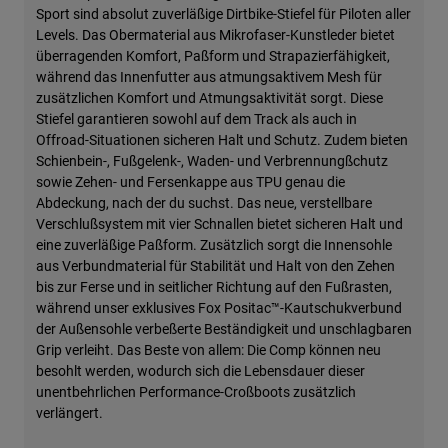
Sport sind absolut zuverläßige Dirtbike-Stiefel für Piloten aller
Levels. Das Obermaterial aus Mikrofaser-Kunstleder bietet
überragenden Komfort, Paßform und Strapazierfähigkeit,
während das Innenfutter aus atmungsaktivem Mesh für
zusätzlichen Komfort und Atmungsaktivität sorgt. Diese
Stiefel garantieren sowohl auf dem Track als auch in
Offroad-Situationen sicheren Halt und Schutz. Zudem bieten
Schienbein-, Fußgelenk-, Waden- und Verbrennungßchutz
sowie Zehen- und Fersenkappe aus TPU genau die
Abdeckung, nach der du suchst. Das neue, verstellbare
Verschlußsystem mit vier Schnallen bietet sicheren Halt und
eine zuverläßige Paßform. Zusätzlich sorgt die Innensohle
aus Verbundmaterial für Stabilität und Halt von den Zehen
bis zur Ferse und in seitlicher Richtung auf den Fußrasten,
während unser exklusives Fox Positac™-Kautschukverbund
der Außensohle verbeßerte Beständigkeit und unschlagbaren
Grip verleiht. Das Beste von allem: Die Comp können neu
besohlt werden, wodurch sich die Lebensdauer dieser
unentbehrlichen Performance-Croßboots zusätzlich
verlängert.