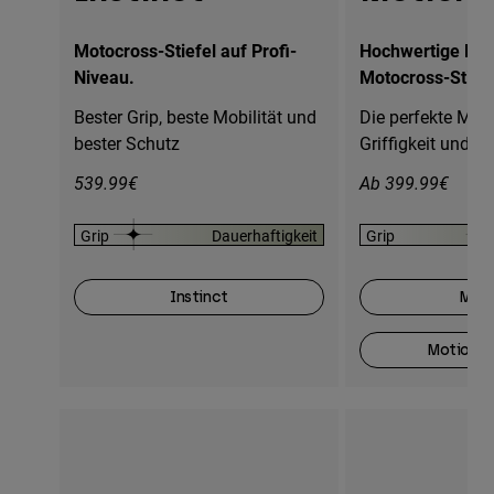
Motocross-Stiefel auf Profi-
Hochwertige Hig
Niveau.
Motocross-Stiefe
Bester Grip, beste Mobilität und
Die perfekte Mis
bester Schutz
Griffigkeit und Ha
539.99€
Ab 399.99€
Grip
Dauerhaftigkeit
Grip
Instinct
Moti
Motion O