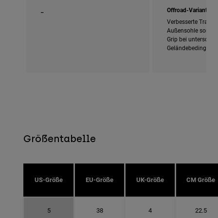
_
Offroad-Variante
Verbesserte Traktio
Außensohle sorgt f
Grip bei unterschie
Geländebedingung
Größentabelle
US-Größe
EU-Größe
UK-Größe
CM Größe
5
38
4
22.5