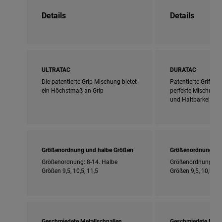
Details
Details
ULTRATAC
DURATAC
Die patentierte Grip-Mischung bietet
Patentierte Griffmi
ein Höchstmaß an Grip
perfekte Mischung a
und Haltbarkeit bie
Größenordnung und halbe Größen
Größenordnung und
Größenordnung: 8-14. Halbe
Größenordnung: 8-
Größen 9,5, 10,5, 11,5
Größen 9,5, 10,5, 11
Geschmiedete Metallschnallen
Geschmiedete Metal