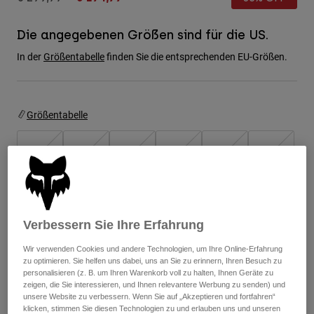
Jacken
Moto entdecken
T-shirts
Socken
Die angegebenen Größen sind für die US.
Hoodies und Pullover
Alle anzeigen
In der
Größentabelle
finden Sie die entsprechenden EU-Größen.
Product Help
Alle anzeigen
MTB entdecken
Motorradausrüstung Ratgeber
Freizeitkleidung
Product Help
Zubehör
Größentabelle
Helm-Pflegeanleitung
MTB Ratgeber
Tops
Stiefel-Pflegeanleitung
Hüte & Mützen
8
9
9.5
10
10.5
11
Hoodies und Pullover
Helm-Pflegeanleitung
Taschen & Rucksäcke
Jacken
Socken
11.5
12
13
14
Hosen
Stickers
Verbessern Sie Ihre Erfahrung
Kurze Hosen
Sonstiges Zubehör
Badehosen
Wir verwenden Cookies und andere Technologien, um Ihre Online-Erfahrung
Alle anzeigen
Farben -
Grau/Schwarz
zu optimieren. Sie helfen uns dabei, uns an Sie zu erinnern, Ihren Besuch zu
Alle anzeigen
personalisieren (z. B. um Ihren Warenkorb voll zu halten, Ihnen Geräte zu
zeigen, die Sie interessieren, und Ihnen relevantere Werbung zu senden) und
unsere Website zu verbessern. Wenn Sie auf „Akzeptieren und fortfahren“
klicken, stimmen Sie diesen Technologien zu und erlauben uns und unseren