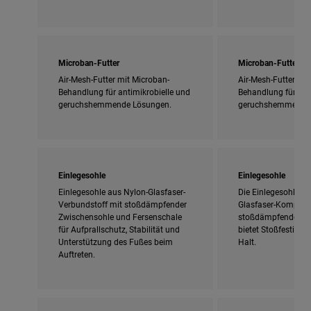
Microban-Futter
Microban-Futter
Air-Mesh-Futter mit Microban-
Air-Mesh-Futter mit
Behandlung für antimikrobielle und
Behandlung für ant
geruchshemmende Lösungen.
geruchshemmende 
Einlegesohle
Einlegesohle
Einlegesohle aus Nylon-Glasfaser-
Die Einlegesohle au
Verbundstoff mit stoßdämpfender
Glasfaser-Komposit
Zwischensohle und Fersenschale
stoßdämpfendem F
für Aufprallschutz, Stabilität und
bietet Stoßfestigkeit
Unterstützung des Fußes beim
Halt.
Auftreten.