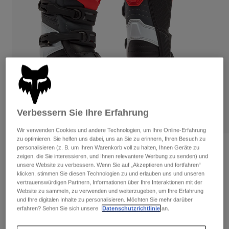
Hosen
Guards
Hosen
Hemden
Hosen
Brillen
Alle anzeigen
Handschuhe
Socken
Kurze Hosen
Alle anzeigen
Jacken
Jacken
Damen
Protektoren
T-Shirts & Tops
Handschuhe
Moto
Brillen
Verbessern Sie Ihre Erfahrung
Hoodies und Pullover
Protektoren
Helme
Jacken
Wir verwenden Cookies und andere Technologien, um Ihre Online-Erfahrung
Socken
Jerseys
zu optimieren. Sie helfen uns dabei, uns an Sie zu erinnern, Ihren Besuch zu
Hosen
Brillen
personalisieren (z. B. um Ihren Warenkorb voll zu halten, Ihnen Geräte zu
Bewertungen
Hosen
zeigen, die Sie interessieren, und Ihnen relevantere Werbung zu senden) und
Taschen & Zubehör
Shirts
unsere Website zu verbessern. Wenn Sie auf „Akzeptieren und fortfahren“
Comp Boots für Jugendliche
Stiefel
Socken
klicken, stimmen Sie diesen Technologien zu und erlauben uns und unseren
Alle anzeigen
vertrauenswürdigen Partnern, Informationen über Ihre Interaktionen mit der
Spare parts
Guards
Artikelnr.
36364-047-1
Website zu sammeln, zu verwenden und weiterzugeben, um Ihre Erfahrung
Zubehör
und Ihre digitalen Inhalte zu personalisieren. Möchten Sie mehr darüber
Handschuhe
erfahren? Sehen Sie sich unsere
Datenschutzrichtlinie
an.
Price reduced from
to
€ 269,99
€ 161,99
40% OFF
Kinder
Brillen
Ersatzteile