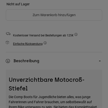
Zubehör
Nicht auf Lager
Alles in Accessoires
Zum Warenkorb hinzufügen
Taschen & Rucksäcke
Hüte & Mützen
Kostenloser Versand bei Bestellungen ab 125€
Alle anzeigen
Einfache Rücksendung
Beschreibung
Unverzichtbare Motocroß-
Stiefel
Die Comp Boots für Jugendliche bieten alles, was junge
Fahrerinnen und Fahrer brauchen, um selbstbewußt auf
ihrem Bike unterwegs zu sein. Sie bieten das Komplettpaket,