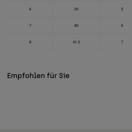
6
39
5
7
40
6
8
41.5
7
Empfohlen für Sie