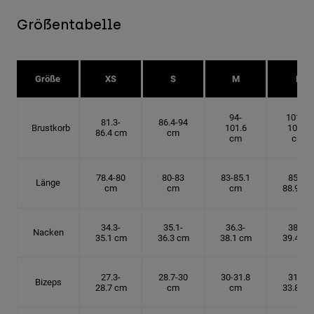
Größentabelle
Größe
XS
S
M
L
94-
101.6-
81.3-
86.4-94
Brustkorb
101.6
109.2
86.4 cm
cm
cm
cm
78.4-80
80-83
83-85.1
85.1-
Länge
cm
cm
cm
88.9 cm
34.3-
35.1-
36.3-
38.1-
Nacken
35.1 cm
36.3 cm
38.1 cm
39.4 cm
27.3-
28.7-30
30-31.8
31.8-
Bizeps
28.7 cm
cm
cm
33.8 cm