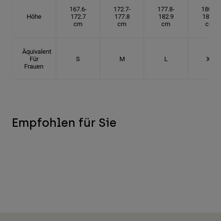
167.6-
172.7-
177.8-
180.3-
Höhe
172.7
177.8
182.9
185.5
cm
cm
cm
cm
Äquivalent
Für
S
M
L
XL
Frauen
Empfohlen für Sie