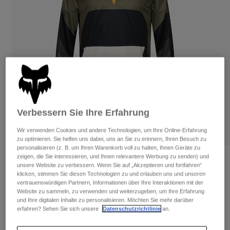
Hosen
Guards
Hosen
Hemden
Hosen
Brillen
Alle anzeigen
Handschuhe
Socken
Kurze Hosen
Alle anzeigen
Jacken
Jacken
Damen
Protektoren
T-Shirts & Tops
Handschuhe
Moto
Brillen
Verbessern Sie Ihre Erfahrung
Hoodies und Pullover
Protektoren
Helme
Jacken
Wir verwenden Cookies und andere Technologien, um Ihre Online-Erfahrung
Socken
Jerseys
zu optimieren. Sie helfen uns dabei, uns an Sie zu erinnern, Ihren Besuch zu
Hosen
Brillen
personalisieren (z. B. um Ihren Warenkorb voll zu halten, Ihnen Geräte zu
Hosen
zeigen, die Sie interessieren, und Ihnen relevantere Werbung zu senden) und
Taschen & Zubehör
Shirts
Bewertungen
unsere Website zu verbessern. Wenn Sie auf „Akzeptieren und fortfahren“
Stiefel
Socken
klicken, stimmen Sie diesen Technologien zu und erlauben uns und unseren
Alle anzeigen
360 Fade Trikot
vertrauenswürdigen Partnern, Informationen über Ihre Interaktionen mit der
Spare parts
Guards
Website zu sammeln, zu verwenden und weiterzugeben, um Ihre Erfahrung
Zubehör
und Ihre digitalen Inhalte zu personalisieren. Möchten Sie mehr darüber
Handschuhe
Artikelnr.
33533-539-S
erfahren? Sehen Sie sich unsere
Datenschutzrichtlinie
an.
Kinder
Brillen
Ersatzteile
Price reduced from
to
€ 69,99
€ 45,49
35% OFF